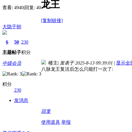
龙王
查看:
4940
|
回复:
40
[复制链接]
大隐于朝
6
50
230
主题
帖子
积分
楼主
|
发表于 2025-8-13 09:39:01
|
显示全
中级会员
八脉龙王复活后怎么只能打一次了:
积分
230
发消息
回复
使用道具
举报