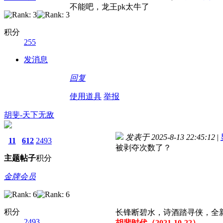
不能吧，龙王pk太牛了
积分
255
发消息
回复
使用道具
举报
胡斐-天下无敌
发表于 2025-8-13 22:45:12
|
11
612
2493
被剥夺次数了？
主题
帖子
积分
金牌会员
积分
长锋断碧水，诗酒踏寻侠，全
2493
胡斐时代（2021-10-22）