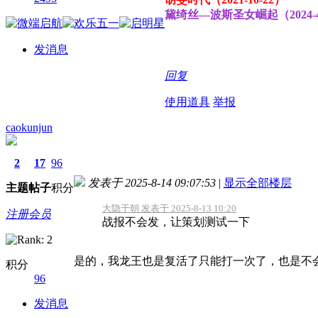
黛绮丝—波斯圣女崛起（2024-4
发消息
回复
使用道具
举报
caokunjun
2
17
96
发表于 2025-8-14 09:07:53
|
显示全部楼层
主题
帖子
积分
大隐于朝 发表于 2025-8-13 10:20
注册会员
战报不会发，让策划测试一下
是的，我龙王也是复活了只能打一次了，也是不
积分
96
发消息