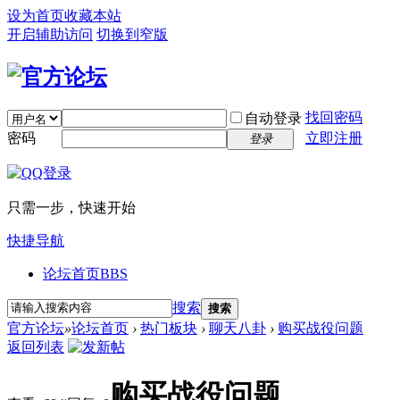
设为首页
收藏本站
开启辅助访问
切换到窄版
找回密码
自动登录
密码
立即注册
登录
只需一步，快速开始
快捷导航
论坛首页
BBS
搜索
搜索
官方论坛
»
论坛首页
›
热门板块
›
聊天八卦
›
购买战役问题
返回列表
购买战役问题