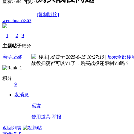
查看:
684
|
回复:
0
[复制链接]
wenchuan5863
1
2
9
主题
帖子
积分
新手上路
楼主
|
发表于 2025-8-15 10:27:10
|
显示全部楼
战役扫荡都可以V1了，购买战役还限制V3吗？
积分
9
发消息
回复
使用道具
举报
返回列表