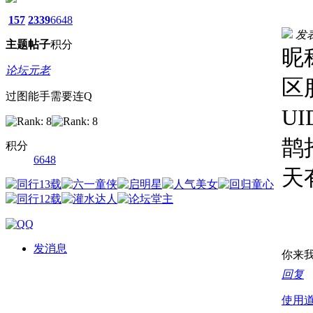
157
2339
6648
发表于
主题
帖子
积分
昵
论坛元老
区
过图能手需要连Q
UI
鹊
积分
6648
天
发消息
你来
回复
使用