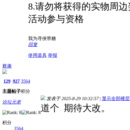
8.请勿将获得的实物周
活动参与资格
我为寻侠带糖
回复
使用道具
举报
蔡康
129
927
3564
主题
帖子
积分
发表于 2025-8-29 10:32:57
|
显示全部楼层
论坛元老
道个 期待大改。
积分
3564