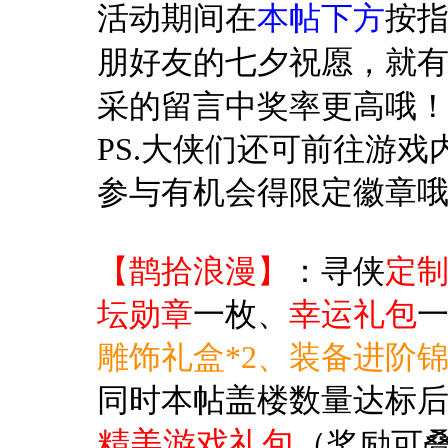
活动期间在
本帖下方
按
朋好友的七夕祝愿，
就
采的留言中奖率更高哦
PS.大侠们还可前往游
参与
有机会
得
限定徽章
【鹊拾浪漫】
：寻侠
定
坛勋章
一枚、
幸运礼包
雕饰礼盒*2、装备进阶锦
同时本帖盖楼数量达标
精美游戏礼包
（奖励可