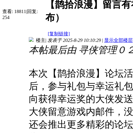
【鹊拾浪漫】留言有
查看:
18811
|
回复:
布）
254
[复制链接]
楼主
|
发表于 2025-8-29 10:10:29
|
显示全部楼层
本帖最后由 寻侠管理０２ 于 2
本次【鹊拾浪漫】论坛
后，
参与礼包与幸运礼
向获得幸运奖的大侠发
大侠留意游戏内邮件，
还会推出更多精彩的论