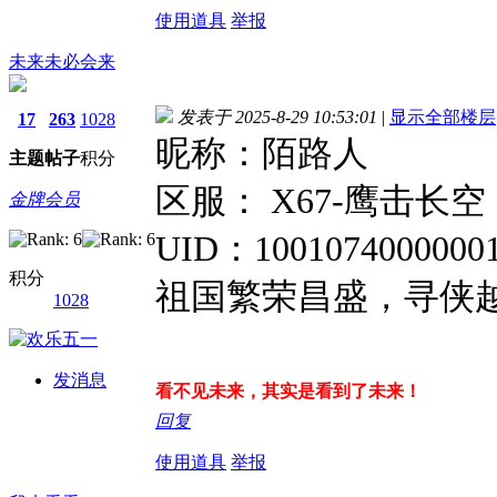
使用道具
举报
未来未必会来
发表于 2025-8-29 10:53:01
|
显示全部楼层
17
263
1028
昵称：陌路人
主题
帖子
积分
区服： X67-鹰击长空
金牌会员
UID：1001074000000
积分
祖国繁荣昌盛，寻侠
1028
发消息
看不见未来，其实是看到了未来！
回复
使用道具
举报