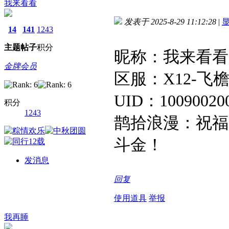
我来看看
发表于 2025-8-29 11:12:28
|
14
141
1243
主题
帖子
积分
昵称：我来看看
金牌会员
区服：X12-飞
UID：100900200
积分
1243
鹊拾浪漫：祝福
斗金！
发消息
回复
使用道具
举报
我再睡