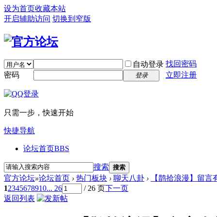
设为首页
收藏本站
开启辅助访问
切换到窄版
找回密码
自动登录
密码
立即注册
登录
只需一步，快速开始
快捷导航
论坛首页
BBS
搜索
搜索
官方论坛
»
论坛首页
›
热门板块
›
聊天八卦
›
【鹊拾浪漫】留言有
1
2
3
4
5
6
7
8
9
10
... 26
/ 26 页
下一页
返回列表