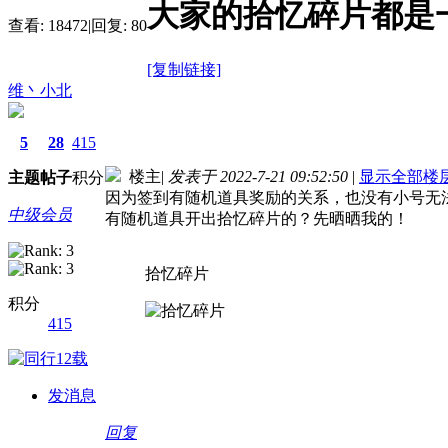
大家的拾忆碎片都是
查看:
18472
|
回复:
80
[复制链接]
维丶小北
5
28
415
楼主
|
发表于 2022-7-21 09:52:50
|
显示全部楼
主题
帖子
积分
因为签到有随机道具奖励的关系，也没有小号无
中级会员
有随机道具开出拾忆碎片的？先晒晒我的！
拾忆碎片
积分
415
发消息
回复