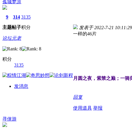
孤城梦凉
9
314
3135
主题
帖子
积分
发表于 2022-7-21 10:11:29
一样的46片
论坛元老
积分
3135
月圆之夜，紫禁之巅；一骑
发消息
回复
使用道具
举报
寻侠游