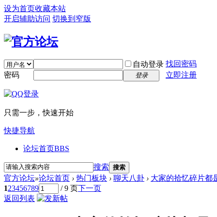
设为首页
收藏本站
开启辅助访问
切换到窄版
找回密码
自动登录
密码
立即注册
登录
只需一步，快速开始
快捷导航
论坛首页
BBS
搜索
搜索
官方论坛
»
论坛首页
›
热门板块
›
聊天八卦
›
大家的拾忆碎片都
1
2
3
4
5
6
7
8
9
/ 9 页
下一页
返回列表