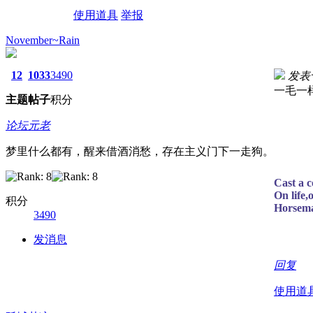
使用道具
举报
November~Rain
12
1033
3490
发表于 
一毛一
主题
帖子
积分
论坛元老
梦里什么都有，醒来借酒消愁，存在主义门下一走狗。
Cast a c
On life,
积分
Horsema
3490
发消息
回复
使用道