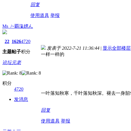
回复
使用道具
举报
Ms_/~覇滊娚ん
22
1626
4720
发表于 2022-7-21 11:36:44
|
显示全部楼层
主题
帖子
积分
一样一样的
论坛元老
积分
4720
一叶落知秋寒，千叶落知秋深。褪去一身韶
发消息
回复
使用道具
举报