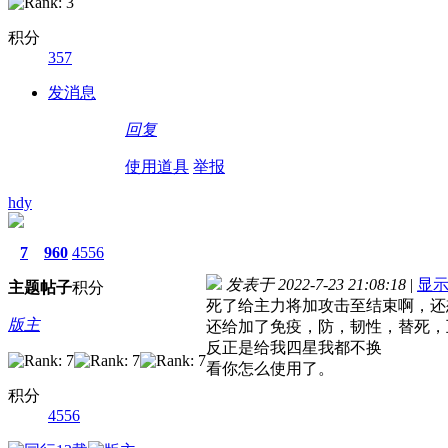
积分
357
发消息
回复
使用道具
举报
hdy
7
960
4556
发表于 2022-7-23 21:08:18
|
显
主题
帖子
积分
死了给主力将加攻击至结束啊，还
版主
还给加了免疫，防，韧性，替死，
反正是给我四星我都不换
看你怎么使用了。
积分
4556