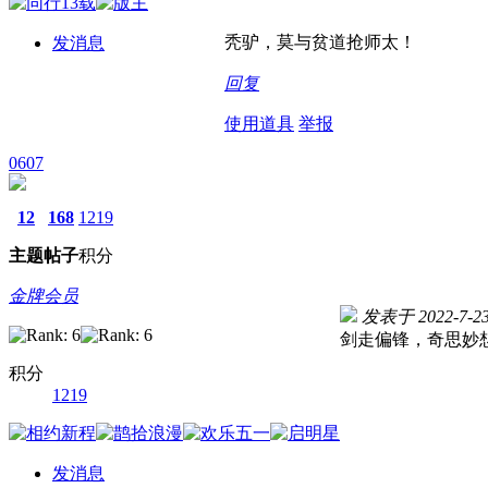
秃驴，莫与贫道抢师太！
发消息
回复
使用道具
举报
0607
12
168
1219
主题
帖子
积分
金牌会员
发表于 2022-7-23 
剑走偏锋，奇思妙
积分
1219
发消息