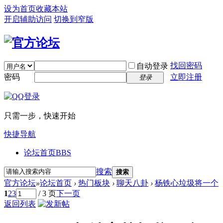
设为首页
收藏本站
开启辅助访问
切换到窄版
找回密码
自动登录
密码
立即注册
登录
只需一步，快速开始
快捷导航
论坛首页
BBS
搜索
搜索
官方论坛
»
论坛首页
›
热门板块
›
聊天八卦
›
杨铁心垃圾将一个
1
2
3
/ 3 页
下一页
返回列表