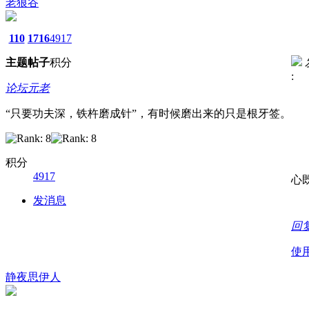
老狼谷
110
1716
4917
主题
帖子
积分
:
论坛元老
“只要功夫深，铁杵磨成针”，有时候磨出来的只是根牙签。
积分
4917
心
发消息
回
使
静夜思伊人