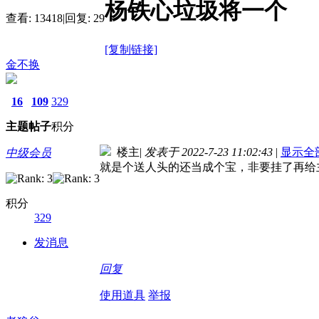
杨铁心垃圾将一个
查看:
13418
|
回复:
29
[复制链接]
金不换
16
109
329
主题
帖子
积分
楼主
|
发表于 2022-7-23 11:02:43
|
显示全
中级会员
就是个送人头的还当成个宝，非要挂了再给
积分
329
发消息
回复
使用道具
举报