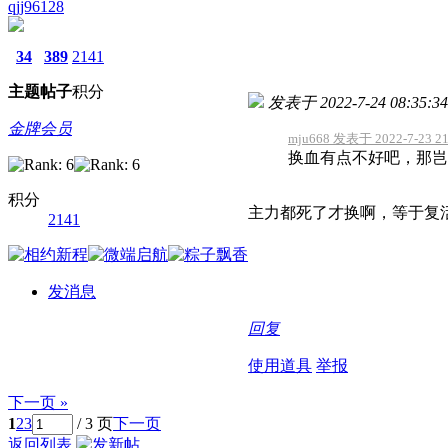
qjj96128
34
389
2141
主题
帖子
积分
发表于 2022-7-24 08:35:34
金牌会员
mju668 发表于 2022-7-23 21
换血有点不好吧，那岂
积分
主力都死了才换啊，等于复
2141
发消息
回复
使用道具
举报
下一页 »
1
2
3
/ 3 页
下一页
返回列表