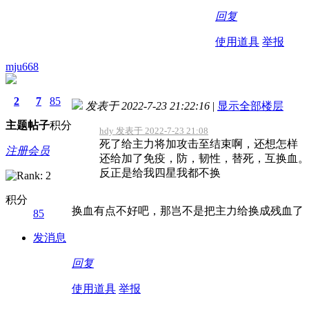
回复
使用道具
举报
mju668
2
7
85
发表于 2022-7-23 21:22:16
|
显示全部楼层
主题
帖子
积分
hdy 发表于 2022-7-23 21:08
死了给主力将加攻击至结束啊，还想怎样
注册会员
还给加了免疫，防，韧性，替死，互换血。
反正是给我四星我都不换
积分
换血有点不好吧，那岂不是把主力给换成残血了
85
发消息
回复
使用道具
举报