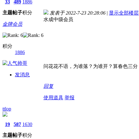
33
489
1886
主题
帖子
积分
发表于 2022-7-23 20:28:06
|
显示全部楼层
水成中级会员
金牌会员
积分
1886
问花花不语，为谁落？为谁开？算春色三分
发消息
回复
使用道具
举报
ttlop
19
587
1630
主题
帖子
积分