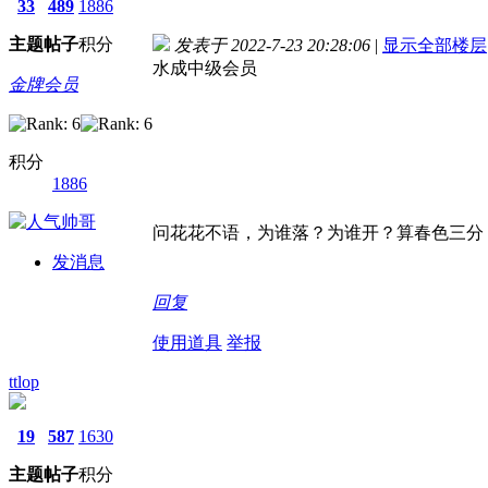
33
489
1886
主题
帖子
积分
发表于 2022-7-23 20:28:06
|
显示全部楼层
水成中级会员
金牌会员
积分
1886
问花花不语，为谁落？为谁开？算春色三分
发消息
回复
使用道具
举报
ttlop
19
587
1630
主题
帖子
积分