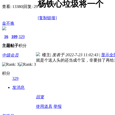
杨铁心垃圾将一个
查看:
13380
|
回复:
29
[复制链接]
金不换
16
109
329
主题
帖子
积分
楼主
|
发表于 2022-7-23 11:02:43
|
显示全
中级会员
就是个送人头的还当成个宝，非要挂了再给
积分
329
发消息
回复
使用道具
举报