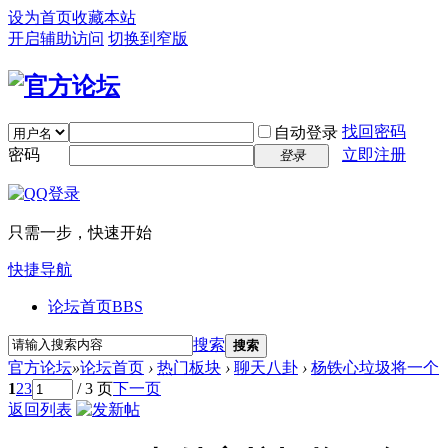
设为首页
收藏本站
开启辅助访问
切换到窄版
找回密码
自动登录
密码
立即注册
登录
只需一步，快速开始
快捷导航
论坛首页
BBS
搜索
搜索
官方论坛
»
论坛首页
›
热门板块
›
聊天八卦
›
杨铁心垃圾将一个
1
2
3
/ 3 页
下一页
返回列表