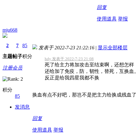
回复
使用道具
举报
mju668
2
7
85
发表于 2022-7-23 21:22:16
|
显示全部楼层
主题
帖子
积分
hdy 发表于 2022-7-23 21:08
死了给主力将加攻击至结束啊，还想怎样
注册会员
还给加了免疫，防，韧性，替死，互换血。
反正是给我四星我都不换
积分
换血有点不好吧，那岂不是把主力给换成残血了
85
发消息
回复
使用道具
举报