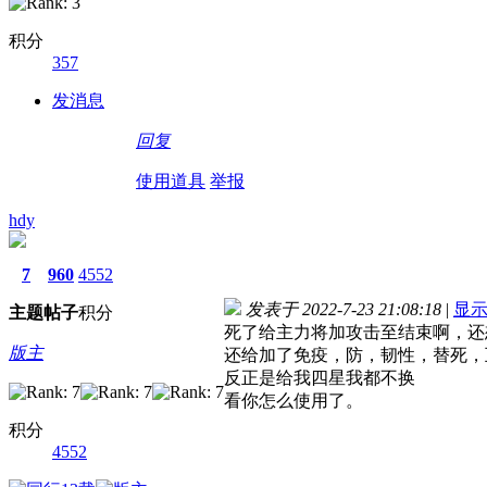
积分
357
发消息
回复
使用道具
举报
hdy
7
960
4552
发表于 2022-7-23 21:08:18
|
显
主题
帖子
积分
死了给主力将加攻击至结束啊，还
版主
还给加了免疫，防，韧性，替死，
反正是给我四星我都不换
看你怎么使用了。
积分
4552