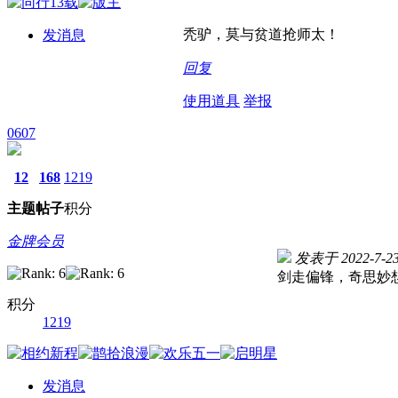
秃驴，莫与贫道抢师太！
发消息
回复
使用道具
举报
0607
12
168
1219
主题
帖子
积分
金牌会员
发表于 2022-7-23 
剑走偏锋，奇思妙
积分
1219
发消息