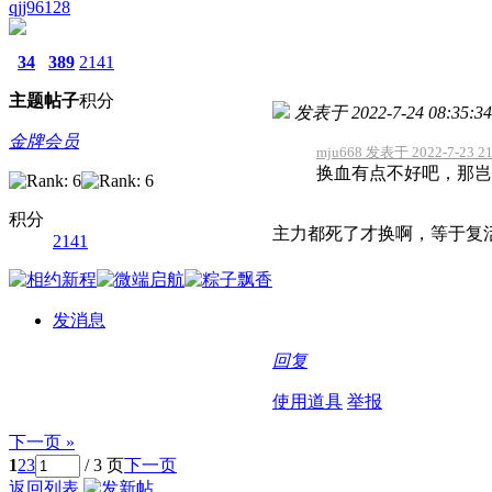
qjj96128
34
389
2141
主题
帖子
积分
发表于 2022-7-24 08:35:34
金牌会员
mju668 发表于 2022-7-23 21
换血有点不好吧，那岂
积分
主力都死了才换啊，等于复
2141
发消息
回复
使用道具
举报
下一页 »
1
2
3
/ 3 页
下一页
返回列表