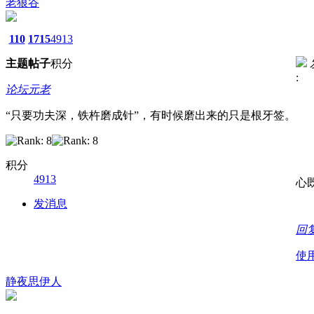
老狼谷
110
1715
4913
主题
帖子
积分
:
论坛元老
“只要功夫深，铁杵磨成针”，有时候磨出来的只是根牙签。
积分
4913
心
发消息
回
使
静夜思伊人