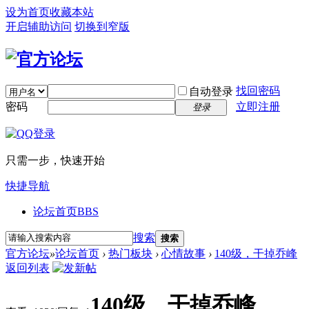
设为首页
收藏本站
开启辅助访问
切换到窄版
找回密码
自动登录
密码
立即注册
登录
只需一步，快速开始
快捷导航
论坛首页
BBS
搜索
搜索
官方论坛
»
论坛首页
›
热门板块
›
心情故事
›
140级，干掉乔峰
返回列表
140级，干掉乔峰