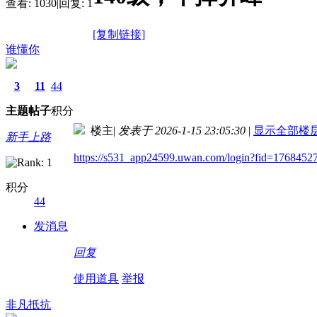
查看:
1030
|
回复:
1
[复制链接]
谁懂你
3
11
44
主题
帖子
积分
楼主
|
发表于 2026-1-15 23:05:30
|
显示全部楼
新手上路
https://s531_app24599.uwan.com/login?fid=176845
积分
44
发消息
回复
使用道具
举报
非凡抵抗