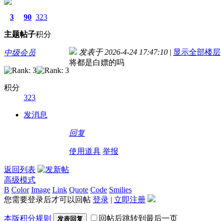
3
90
323
主题
帖子
积分
发表于 2026-4-24 17:47:10
|
显示全部楼层
中级会员
将都是白嫖的吗
积分
323
发消息
回复
使用道具
举报
返回列表
高级模式
B
Color
Image
Link
Quote
Code
Smilies
您需要登录后才可以回帖
登录
|
立即注册
本版积分规则
回帖后跳转到最后一页
发表回复