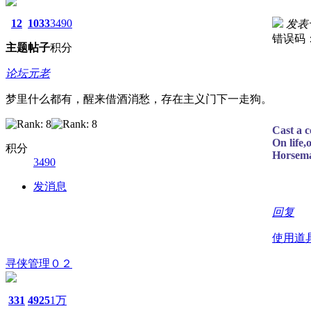
12
1033
3490
发表于 
错误码：
主题
帖子
积分
论坛元老
梦里什么都有，醒来借酒消愁，存在主义门下一走狗。
Cast a c
On life,
积分
Horsema
3490
发消息
回复
使用道
寻侠管理０２
331
4925
1万