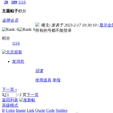
20
189
1116
主题
帖子
积分
金牌会员
楼主
|
发表于 2023-2-17 10:30:10
|
显示全
所有的号都不能登录
积分
1116
发消息
回复
使用道具
举报
下一页 »
1
2
/ 2 页
下一页
返回列表
高级模式
B
Color
Image
Link
Quote
Code
Smilies