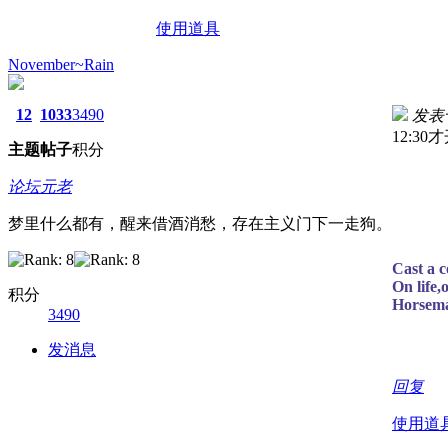
使用道具
November~Rain
12
1033
3490
发表于 
12:
主题
帖子
积分
论坛元老
梦里什么都有，醒来借酒消愁，存在主义门下一走狗。
Cast a c
On life,
积分
Horsema
3490
发消息
回复
使用道