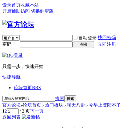
设为首页
收藏本站
开启辅助访问
切换到窄版
找回密码
自动登录
密码
立即注册
登录
只需一步，快速开始
快捷导航
论坛首页
BBS
搜索
搜索
官方论坛
»
论坛首页
›
热门板块
›
聊天八卦
›
今早上登陆不了
1
2
/ 2 页
下一页
返回列表