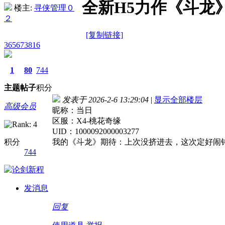
全新H5力作《斗龙
楼主:
寻侠管理０
２
[复制链接]
365673816
1
80
744
主题
帖子
积分
发表于 2026-2-6 13:29:04
|
显示全部楼层
高级会员
昵称：当日
区服：X4-桃花奇缘
UID：1000092000003277
积分
我的《斗龙》期待：上次没挤进去，这次定好闹钟必
744
发消息
回复