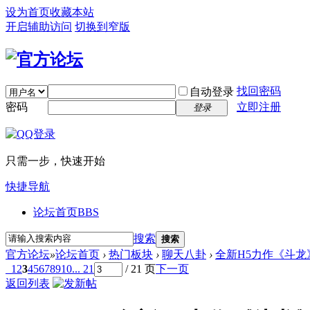
设为首页
收藏本站
开启辅助访问
切换到窄版
找回密码
自动登录
密码
立即注册
登录
只需一步，快速开始
快捷导航
论坛首页
BBS
搜索
搜索
官方论坛
»
论坛首页
›
热门板块
›
聊天八卦
›
全新H5力作《斗龙
1
2
3
4
5
6
7
8
9
10
... 21
/ 21 页
下一页
返回列表