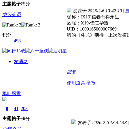
主题
帖子
积分
发表于 2026-2-6 13:42:13
|
中级会员
昵称：[X19]信春哥得永生
区服：X19-锋芒毕露
UID：1000165000007669
积分
我的《斗龙》期待：上次没挤进
498
发消息
回复
使用道具
举报
枫叶飘雪
0
41
203
主题
帖子
积分
发表于 2026-2-6 13:42:48
|