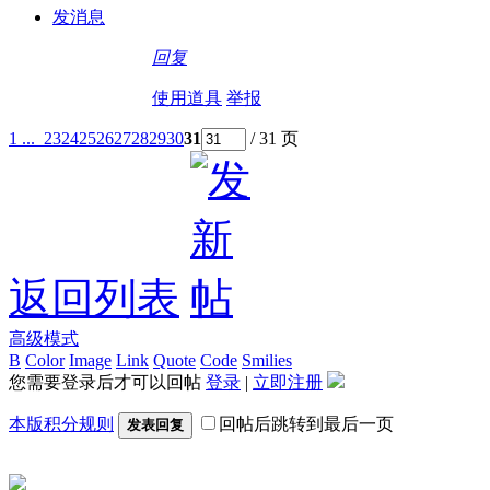
发消息
回复
使用道具
举报
1 ...
23
24
25
26
27
28
29
30
31
/ 31 页
返回列表
高级模式
B
Color
Image
Link
Quote
Code
Smilies
您需要登录后才可以回帖
登录
|
立即注册
本版积分规则
回帖后跳转到最后一页
发表回复