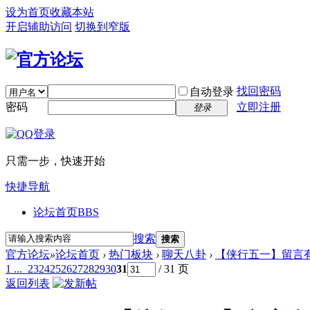
设为首页
收藏本站
开启辅助访问
切换到窄版
找回密码
自动登录
密码
立即注册
登录
只需一步，快速开始
快捷导航
论坛首页
BBS
搜索
搜索
官方论坛
»
论坛首页
›
热门板块
›
聊天八卦
›
【侠行五一】留言有
1 ...
23
24
25
26
27
28
29
30
31
/ 31 页
返回列表