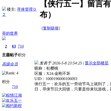
【侠行五一】留言有
楼主:
寻侠管理０
布）
２
[复制链接]
哥的世界
2
63
710
主题
帖子
积分
发表于 2026-5-8 23:54:25
|
显示全部楼层
高级会员
昵称：杜樱桃
区服：X24-金刚不坏
UID：1000196000106093
积分
侠行五一：欢乐的五一劳动节马上就到了，
710
日，寻侠节日大回馈，只要是你来玩游戏，