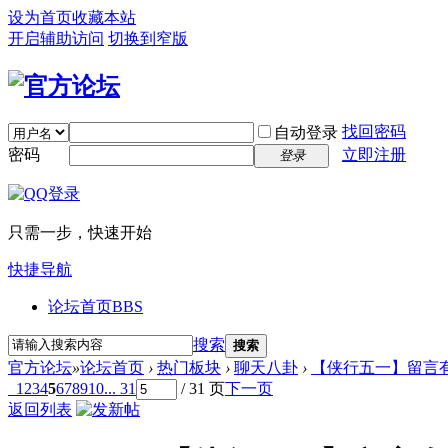
设为首页
收藏本站
开启辅助访问
切换到窄版
找回密码
自动登录
密码
立即注册
登录
只需一步，快速开始
快捷导航
论坛首页
BBS
搜索
搜索
官方论坛
»
论坛首页
›
热门板块
›
聊天八卦
›
【侠行五一】留言有
1
2
3
4
5
6
7
8
9
10
... 31
/ 31 页
下一页
返回列表