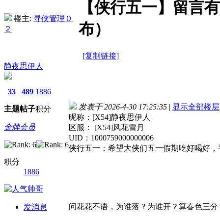
【侠行五一】留言有
楼主:
寻侠管理０
布）
２
[复制链接]
静夜思伊人
33
489
1886
发表于 2026-4-30 17:25:35
|
显示全部楼层
主题
帖子
积分
昵称：[X54]静夜思伊人
金牌会员
区服： [X54]风花雪月
UID：1000759000000006
侠行五一：希望大侠们五一假期吃好喝好，
积分
1886
问花花不语，为谁落？为谁开？算春色三分
发消息