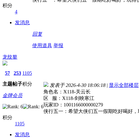
积分
4
发消息
回复
使用道具
举报
龙纹鏊
57
253
1105
主题
帖子
积分
发表于 2026-4-30 18:06:18
|
显示全部楼层
角色名：X118-关云长
金牌会员
区 服：X118-剑映寒江
玩家ID：1001166000000279
侠行五一：希望大侠们五一假期吃好喝好，
积分
1105
发消息