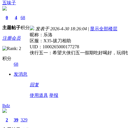
五味子
0
4
68
主题
帖子
积分
发表于 2026-4-30 18:26:04
|
显示全部楼层
昵称：乐洛
注册会员
区服：X35-拔刀相助
UID：1000265000177278
侠行五一：希望大侠们五一假期吃好喝好，玩得
积分
68
发消息
回复
使用道具
举报
lhdz
2
39
329