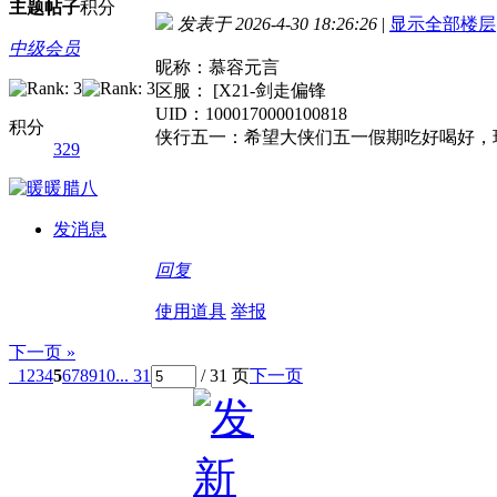
主题
帖子
积分
发表于 2026-4-30 18:26:26
|
显示全部楼层
中级会员
昵称：慕容元言
区服： [X21-剑走偏锋
UID：1000170000100818
积分
侠行五一：希望大侠们五一假期吃好喝好，
329
发消息
回复
使用道具
举报
下一页 »
1
2
3
4
5
6
7
8
9
10
... 31
/ 31 页
下一页