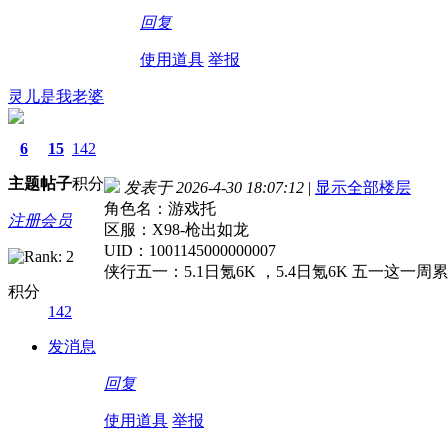
回复
使用道具
举报
灵儿是我老婆
6
15
142
主题
帖子
积分
发表于 2026-4-30 18:07:12
|
显示全部楼层
角色名：游戏托
注册会员
区服：X98-枪出如龙
UID：1001145000000007
侠行五一：5.1日氪6K ，5.4日氪6K 五一这一周累
积分
142
发消息
回复
使用道具
举报