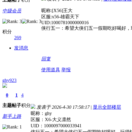
昵称:[X56]王大
中级会员
区服:x56-雄霸天下
UID:1000781000000016
侠行五一：希望大侠们五一假期吃好喝好，
积分
269
发消息
回复
使用道具
举报
ghy923
0
1
4
主题
帖子
积分
发表于 2026-4-30 17:58:17
|
显示全部楼层
昵称：ghy
新手上路
区服：X6-大义凛然
UID：1000097000033941
侠行五一：希望大侠们五一假期吃好喝好，玩得