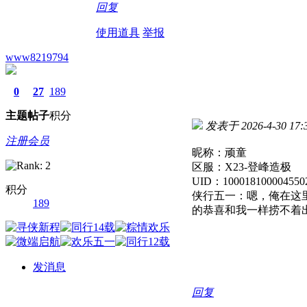
回复
使用道具
举报
www8219794
0
27
189
主题
帖子
积分
发表于 2026-4-30 17:3
注册会员
昵称：顽童
区服：X23-登峰造极
UID：100018100004550
积分
侠行五一：嗯，俺在这
189
的恭喜和我一样捞不着出
发消息
回复