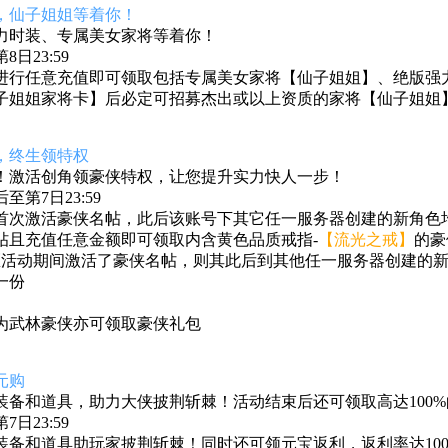
，
仙子姐姐等着你！
力时装、专属美女家将等着你！
日23:59
进行任意充值即可领取包括专属美女家将【仙子姐姐】、绝版强
子姐姐家将卡】后必定可招募杰出或以上资质的家将【仙子姐姐
，终生领特权
！激活创角领豪侠特权，让您提升实力快人一步！
第7日23:59
首次激活豪侠名帖，此后该账号下其它任一服务器创建的新角色均
帖且充值任意金额
即可领取内含黄色品质戒指-
【流光之戒】
的豪
区活动期间激活了豪侠名帖，则其此后到其他任一服务器创建的新
一份
为武林豪侠亦可领取豪侠礼包
元购
装备和道具，助力大侠披荆斩棘！活动结束后还可领取高达100
日23:59
装备和道具助玩家披荆斩棘！同时还可领元宝返利，返利率达100