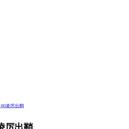
0：00凌厉出鞘
0凌厉出鞘