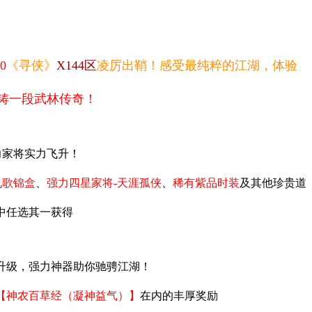
0
《寻侠》
X144
区
凌厉出鞘！感受最纯粹的江湖，
体验
铸一段武林传奇！
力家将实力飞升！
九歌锦盒
、
强力四星家将-
天涯孤侠
、
稀有紫品时装
及其他珍贵道
中任选其一获得
升级，强力神器助你驰骋江湖！
【神农百草经（凝神益气）】
在内的丰厚奖励