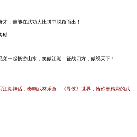
奇才，谁能在武功大比拼中脱颖而出！
奖励
兄弟一起畅游山水，笑傲江湖，征战四方，傲视天下！
写江湖神话，奏响武林乐章，《寻侠》世界，给你更精彩的武