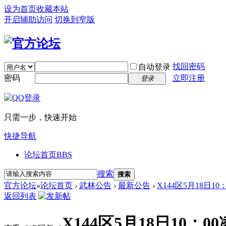
设为首页
收藏本站
开启辅助访问
切换到窄版
找回密码
自动登录
密码
立即注册
登录
只需一步，快速开始
快捷导航
论坛首页
BBS
搜索
搜索
官方论坛
»
论坛首页
›
武林公告
›
最新公告
›
X144区5月18日1
返回列表
X144区5月18日10：0