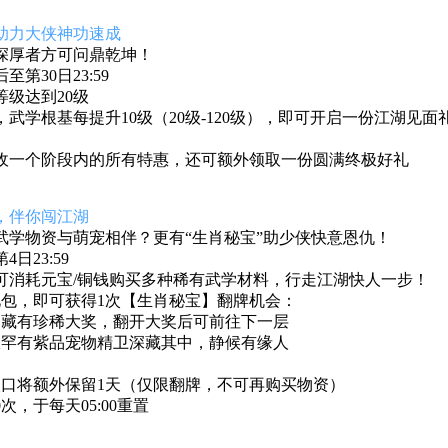
助力大侠神功速成
深厚者方可问鼎乾坤！
至第30日23:59
级达到20级
，
武学根基每提升
10
级（
20
级
-120
级），即可开启一份江湖见面
收一个阶段内的所有特惠，还可额外领取一份圆满终极好礼
，伴你闯江湖
武学物资与萌宠相伴？更有“生肖秘宝”助少侠快意恩仇！
日23:59
可消耗元宝/铜钱购买多种稀有武学材料，行走江湖快人一步！
礼包，即可获得1次【生肖秘宝】翻牌机会：
均藏有珍稀大奖，翻开大奖后可前往下一层
极罕有紫品宠物精卫深藏其中，静候有缘人
入口将额外保留1天（仅限翻牌，不可再购买物资）
次，于每天05:00重置