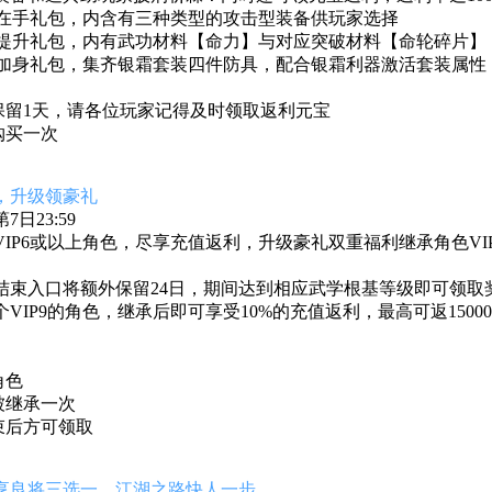
利器在手礼包，内含有三种类型的攻击型装备供玩家选择
根基提升礼包，内有武功材料【命力】与对应突破材料【命轮碎片
神兵加身礼包，集齐银霜套装四件防具，配合银霜利器激活套装属
保留1天，请各位玩家记得及时领取返利元宝
购买一次
，升级领豪礼
日23:59
IP6或以上角色，尽享充值返利，升级豪礼双重福利继承角色V
结束入口将额外保留24日，期间达到相应武学根基等级即可领取
VIP9的角色，继承后即可享受10%的充值返利，最高可返1500
角色
被继承一次
束后方可领取
享良将三选一，江湖之路快人一步