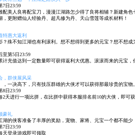
日23:59
雄配美人良将配宝刀，漫漫江湖路怎少得了良将相辅？新建角色七天
湖，更附赠仙人经验丹、超凡修为丹、天山雪莲等成长材料！
值特惠大返利
影？殊不知江湖也有利滚利。想不想得到更多的元宝？想不想成
第5日23:59
累计充值达到一定数量即可获得返利大优惠。滚滚而来的元宝，
会，群侠展风采
》
，一决高下，只有技压群雄的大侠才可以获得那最珍贵的宝物
日23:59
每2天进行一项比拼，在比拼中获得本服排名前10的大侠，即可
领豪礼
江湖的侠客准备了丰厚的奖励，宠物、家将、元宝一个都不能少
日23:59
每天登录游戏即可领取