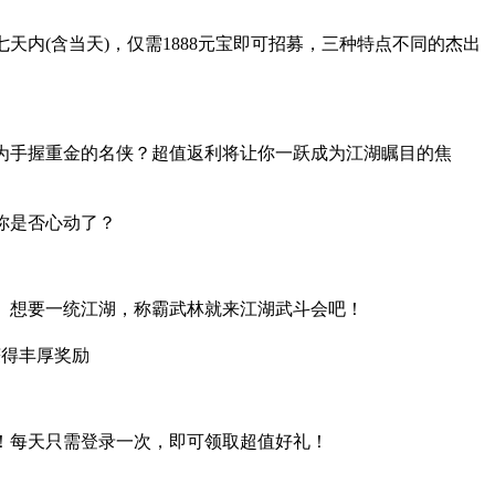
内(含当天)，仅需1888元宝即可招募，三种特点
不同的杰出
为手握重金的名侠？超值返利将让你一跃成为江湖瞩目的焦
你是否心动了？
。想要一统江湖，称霸武林就来江湖武斗会吧！
获得丰厚奖励
！每天只需登录一次，即可领取超值好礼！