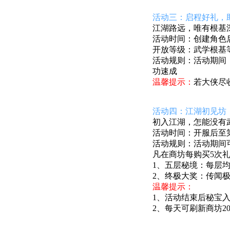
活动三：启程好礼，
江湖路远，唯有根基
活动时间：
创建角色后
开放等级：武学根基等
活动规则：活动期间
功速成
温馨提示：
若大侠尽
活动四：江湖初见坊
初入江湖，怎能没有
活动时间：开服后至第4
活动规则：活动期间
凡在商坊每购买5次
1、五层秘境：每层
2、终极大奖：传闻
温馨提示：
1、活动结束后秘宝
2、每天可刷新商坊20