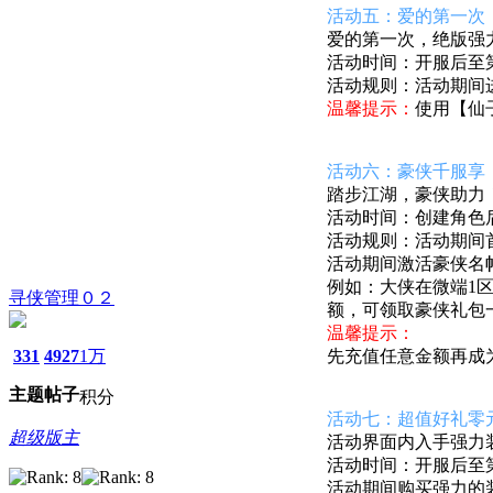
活动五：爱的第一次
爱的第一次，绝版强
活动时间：开服后至第8
活动规则：活动期间
温馨提示：
使用【仙
活动六：
豪侠千服享
踏步江湖，豪侠助力
活动时间：创建角色后至
活动规则：
活动期间
活动期间激活豪侠名
例如：大侠在微端1
寻侠管理０２
额，可领取豪侠礼包
温馨提示：
331
4927
1万
先充值任意金额再成
主题
帖子
积分
活动七：超值好礼零
超级版主
活动界面内入手强力
活动时间：开服后至第7
活动期间购买强力的