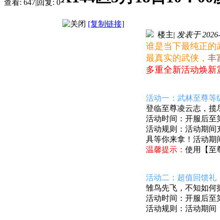
查看:
647
|
回复:
0
[复制链接]
楼主
|
发表于 2026-5
谁是当下最纯正的
最真实的武侠，
丰
多重全新活动焕新
活动一：武林至尊等
登临至尊凌云志，揽
活动时间：开服后至第1
活动规则：活动期间
具
等你来拿！活动期
温馨提示：
使用【至
活动二：超值回馈礼
雏鸟先飞，不知如何
活动时间：开服后至第7
活动规则：活动期间