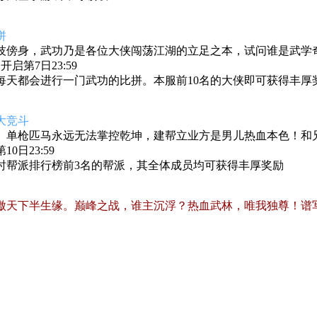
拼
技傍身，武功乃是各位大侠闯荡江湖的立足之本，试问谁是武学
启第7日23:59
每天都会进行一门武功的比拼。本服前10名的大侠即可获得丰厚
大竞斗
。单枪匹马永远无法掌控乾坤，建帮立业方是男儿热血本色！和
0日23:59
时帮派排行榜前3名的帮派，其全体成员均可获得丰厚奖励
傲天下半生缘。巅峰之战，谁主沉浮？热血武林，唯我独尊！谱