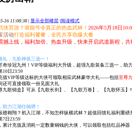
-16 11:08:38
|
显示全部楼层
|
阅读模式
武侠页游？谁能号令真正的热血武林！
2026年5月18日10:0
富活动
打造福利饕餮，全民共享劲爆大餐
震撼上线，
福利加倍、热血升级，快来开启武道新程，共
级礼，九歌神装三选一
！
尽奇珍冠九州！VIP等级福利大升级，超强九歌装备三选一，助
0日23:59
充值VIP等级达标的大侠可领取相应武林豪华大礼——包括
至尊
间还可直接领取一份见面大礼
尊九歌锦盒】可从
【九歌长剑】、【九歌万卷】、【九歌怀玉】
，助力江湖任驰骋！
振翅翱翔？初入江湖，不知怎样纵横武林？超值回馈礼福利重磅
日23:59
，累计充值及消耗一定数量铜钱的大侠，可以领取包括红品神器