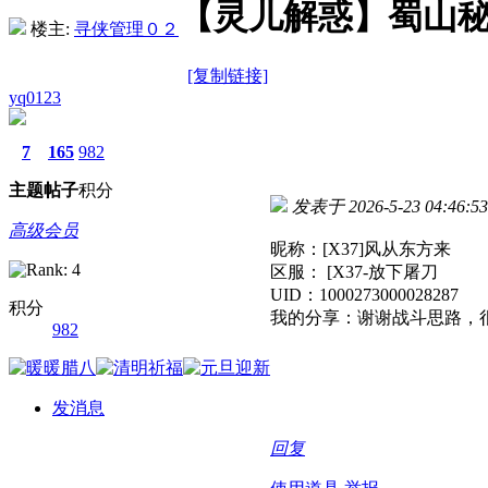
【灵儿解惑】蜀山秘
楼主:
寻侠管理０２
[复制链接]
yq0123
7
165
982
主题
帖子
积分
发表于 2026-5-23 04:46:53
高级会员
昵称：[X37]风从东方来
区服： [X37-放下屠刀
UID：1000273000028287
积分
我的分享：谢谢战斗思路，
982
发消息
回复