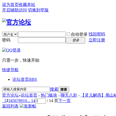
设为首页
收藏本站
开启辅助访问
切换到窄版
找回密码
自动登录
密码
立即注册
登录
只需一步，快速开始
快捷导航
论坛首页
BBS
搜索
搜索
官方论坛
»
论坛首页
›
热门板块
›
聊天八卦
›
【灵儿解惑】蜀山秘
1
2
3
4
5
6
7
8
9
10
... 14
/ 14 页
下一页
返回列表