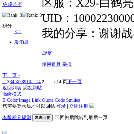
区服：X29-白鹤
中级会员
UID：10002230000
积分
我的分享：谢谢战
312
发消息
回复
使用道具
举报
下一页 »
1
2
3
4
5
6
7
8
9
10
... 14
/ 14 页
下一页
返回列表
高级模式
B
Color
Image
Link
Quote
Code
Smilies
您需要登录后才可以回帖
登录
|
立即注册
本版积分规则
回帖后跳转到最后一页
发表回复