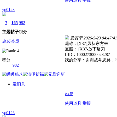
使用道具
举报
yq0123
7
165
982
主题
帖子
积分
发表于 2026-5-23 04:47:41
高级会员
昵称：[X37]风从东方来
区服： [X37-放下屠刀
UID：1000273000028287
积分
我的分享：谢谢战斗思路，
982
发消息
回复
使用道具
举报
yq0123