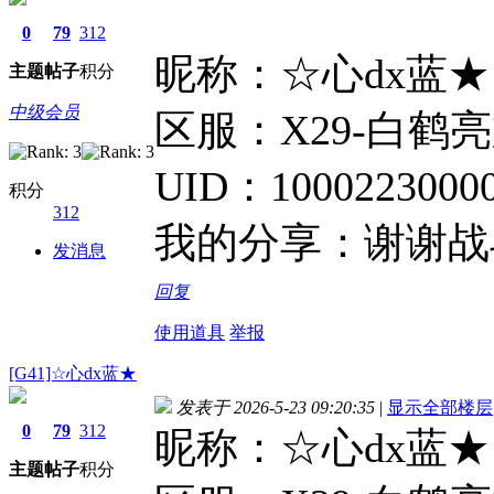
0
79
312
昵称：☆心dx蓝★
主题
帖子
积分
中级会员
区服：X29-白鹤
UID：10002230000
积分
312
我的分享：谢谢战
发消息
回复
使用道具
举报
[G41]☆心dx蓝★
发表于 2026-5-23 09:20:35
|
显示全部楼层
0
79
312
昵称：☆心dx蓝★
主题
帖子
积分