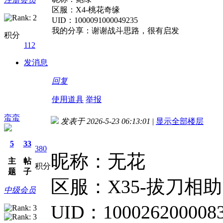
区服：X4-桃花奇缘
UID：1000091000049235
我的分享：谢谢战斗思路，很有启发
积分
112
发消息
回复
使用道具
举报
蛮蛮
发表于 2026-5-23 06:13:01
|
显示全部楼层
5
33
380
昵称：无花
主
帖
积分
题
子
区服：X35-拔刀相助
中级会员
UID：10002620000