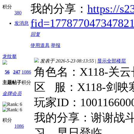
我的分享：
https://s
积分
380
fid=17787704734782
发消息
回复
使用道具
举报
龙纹鏊
发表于 2026-5-23 08:13:55
|
显示全部楼层
角色名：X118-关云
56
247
1086
主题
帖子
积分
区 服：X118-剑映
金牌会员
玩家ID：1001166000
我的分享：谢谢战
积分
1086
习，早日登临