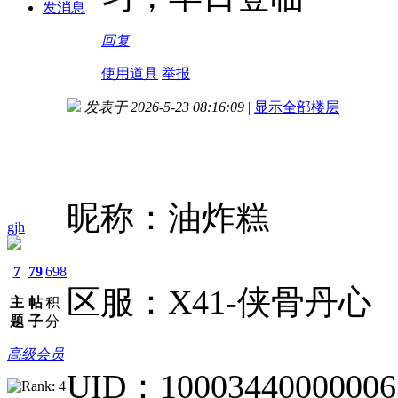
发消息
回复
使用道具
举报
发表于 2026-5-23 08:16:09
|
显示全部楼层
昵称：油炸糕
gjh
7
79
698
区服：X41-侠骨丹心
主
帖
积
题
子
分
高级会员
UID：1000344000