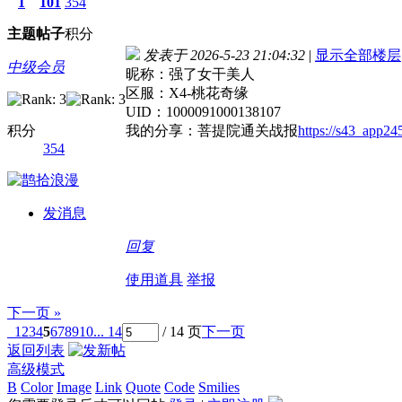
1
101
354
主题
帖子
积分
发表于 2026-5-23 21:04:32
|
显示全部楼层
中级会员
昵称：强了女干美人
区服：X4-桃花奇缘
UID：1000091000138107
积分
我的分享：菩提院通关战报
https://s43_app2
354
发消息
回复
使用道具
举报
下一页 »
1
2
3
4
5
6
7
8
9
10
... 14
/ 14 页
下一页
返回列表
高级模式
B
Color
Image
Link
Quote
Code
Smilies