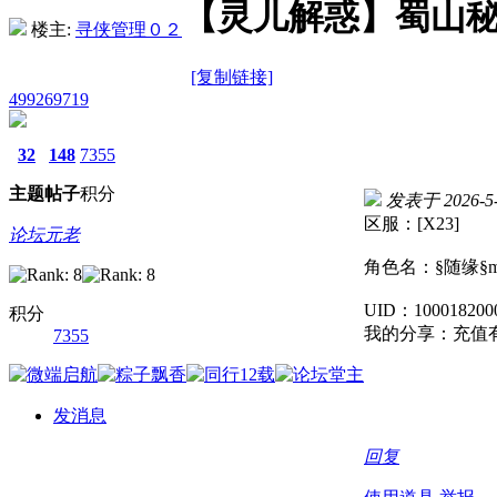
【灵儿解惑】蜀山秘
楼主:
寻侠管理０２
[复制链接]
499269719
32
148
7355
主题
帖子
积分
发表于 2026-5-2
区服：[X23]
论坛元老
角色名：§随缘§m
UID：100018200
积分
我的分享：充值
7355
发消息
回复