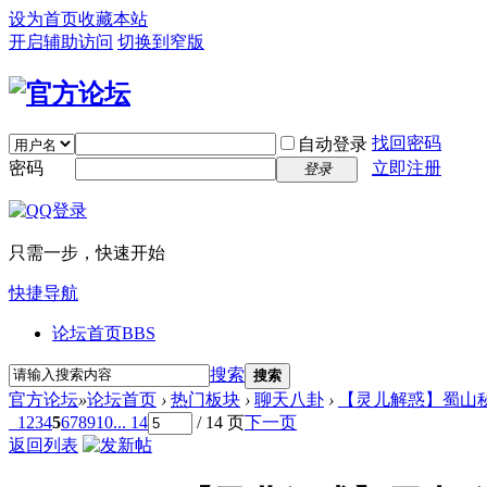
设为首页
收藏本站
开启辅助访问
切换到窄版
找回密码
自动登录
密码
立即注册
登录
只需一步，快速开始
快捷导航
论坛首页
BBS
搜索
搜索
官方论坛
»
论坛首页
›
热门板块
›
聊天八卦
›
【灵儿解惑】蜀山秘
1
2
3
4
5
6
7
8
9
10
... 14
/ 14 页
下一页
返回列表