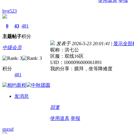
使用道具
举报
hyg523
0
43
481
主题
帖子
积分
发表于 2026-5-23 20:01:41
|
显示全部
中级会员
昵称：洪七公
区服：双线16区
UID：1000096000061891
积分
我的分享：膜拜，坐等降难度
481
发消息
回复
使用道具
举报
qszxd