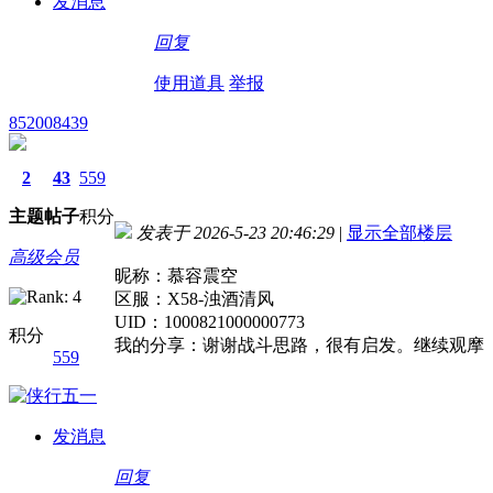
发消息
回复
使用道具
举报
852008439
2
43
559
主题
帖子
积分
发表于 2026-5-23 20:46:29
|
显示全部楼层
高级会员
昵称：慕容震空
区服：X58-浊酒清风
UID：1000821000000773
积分
我的分享：谢谢战斗思路，很有启发。继续观摩
559
发消息
回复