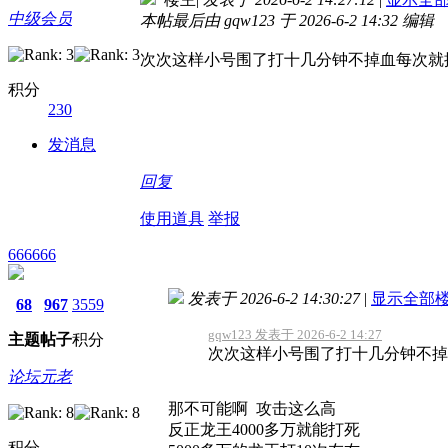
中级会员
本帖最后由 gqw123 于 2026-6-2 14:32 编辑
次次这样小号围了打十几分钟不掉血每次就
积分
230
发消息
回复
使用道具
举报
666666
发表于 2026-6-2 14:30:27
|
显示全部
68
967
3559
gqw123 发表于 2026-6-2 14:27
主题
帖子
积分
次次这样小号围了打十几分钟不掉
论坛元老
那不可能啊 攻击这么高
反正龙王4000多万就能打死
积分