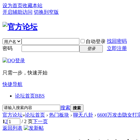
设为首页
收藏本站
开启辅助访问
切换到窄版
找回密码
自动登录
密码
立即注册
登录
只需一步，快速开始
快捷导航
论坛首页
BBS
搜索
搜索
官方论坛
»
论坛首页
›
热门板块
›
聊天八卦
›
6600万攻击隐女打
1
2
/ 2 页
下一页
返回列表