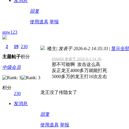
发消息
回复
使用道具
举报
gqw123
2
19
230
楼主
|
发表于 2026-6-2 14:35:33
|
显示全
主题
帖子
积分
666666 发表于 2026-6-2 14:30
那不可能啊 攻击这么高
中级会员
反正龙王4000多万就能打死
5000多万的龙王打10次左右
积分
龙王没了传隐女了
230
发消息
回复
使用道具
举报