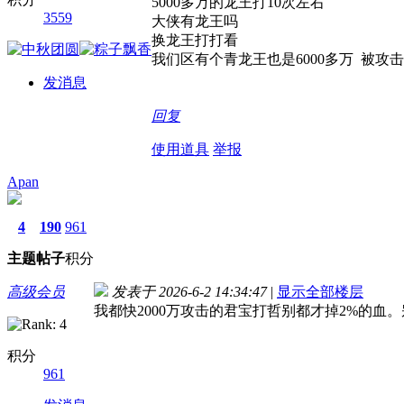
5000多万的龙王打10次左右
3559
大侠有龙王吗
换龙王打打看
我们区有个青龙王也是6000多万 被
发消息
回复
使用道具
举报
Apan
4
190
961
主题
帖子
积分
高级会员
发表于 2026-6-2 14:34:47
|
显示全部楼层
我都快2000万攻击的君宝打哲别都才掉2%的血。别
积分
961