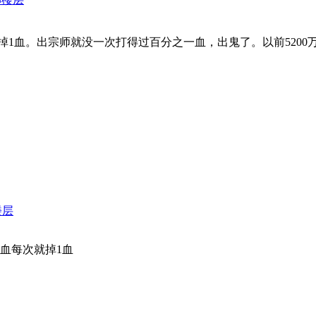
掉1血。出宗师就没一次打得过百分之一血，出鬼了。以前5200
楼层
血每次就掉1血