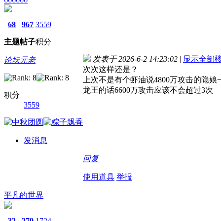
68
967
3559
主题
帖子
积分
发表于 2026-6-2 14:23:02
|
显示全部
论坛元老
次次这样还是？
上次不是有个虾油说4800万攻击的隐
龙王的话6600万攻击应该不会超过3次
积分
3559
发消息
回复
使用道具
举报
平凡的世界
32
279
1724