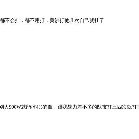
攻击都不会挂，都不用打，黄沙打他几次自己就挂了
人900W就能掉4%的血，跟我战力差不多的队友打三四次就打掉了..