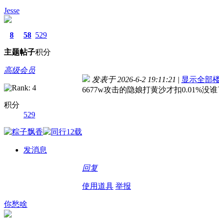
Jesse
8
58
529
主题
帖子
积分
高级会员
发表于 2026-6-2 19:11:21
|
显示全部
6677w攻击的隐娘打黄沙才扣0.01%没
积分
529
发消息
回复
使用道具
举报
你愁啥