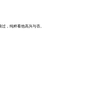
隐娘过，纯粹看他高兴与否。