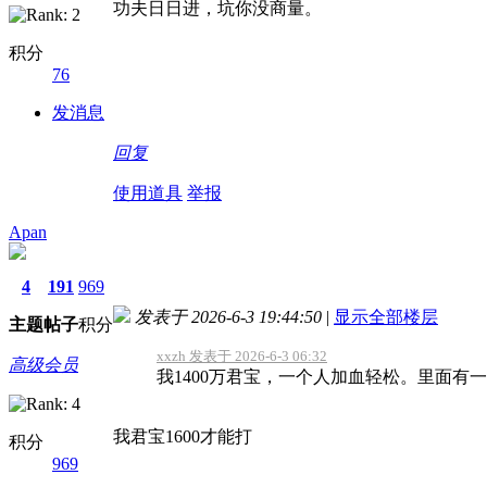
功夫日日进，坑你没商量。
积分
76
发消息
回复
使用道具
举报
Apan
4
191
969
发表于 2026-6-3 19:44:50
|
显示全部楼层
主题
帖子
积分
xxzh 发表于 2026-6-3 06:32
高级会员
我1400万君宝，一个人加血轻松。里面有一
我君宝1600才能打
积分
969