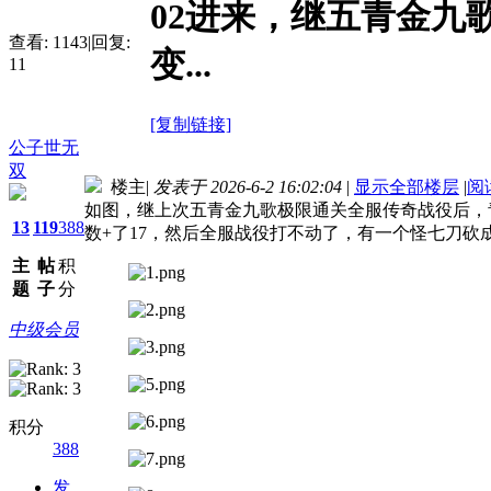
02进来，继五青金九
查看:
1143
|
回复:
变...
11
[复制链接]
公子世无
双
楼主
|
发表于 2026-6-2 16:02:04
|
显示全部楼层
|
阅
如图，继上次五青金九歌极限通关全服传奇战役后，青金
13
119
388
数+了17，然后全服战役打不动了，有一个怪七刀砍
主
帖
积
题
子
分
中级会员
积分
388
发