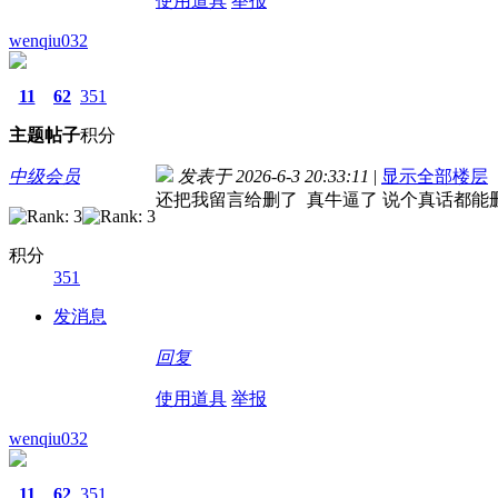
使用道具
举报
wenqiu032
11
62
351
主题
帖子
积分
中级会员
发表于 2026-6-3 20:33:11
|
显示全部楼层
还把我留言给删了 真牛逼了 说个真话都能
积分
351
发消息
回复
使用道具
举报
wenqiu032
11
62
351