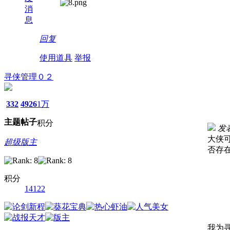
消
息
回复
使用道具
举报
寻侠管理０２
332
4926
1万
主题
帖子
积分
发表
大侠
超级版主
否存
积分
14122
我为