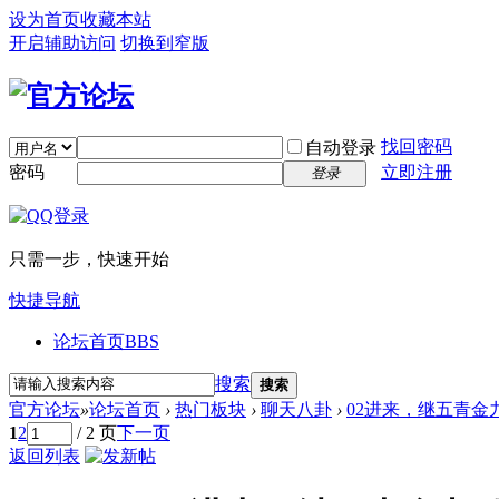
设为首页
收藏本站
开启辅助访问
切换到窄版
找回密码
自动登录
密码
立即注册
登录
只需一步，快速开始
快捷导航
论坛首页
BBS
搜索
搜索
官方论坛
»
论坛首页
›
热门板块
›
聊天八卦
›
02进来，继五青金九
1
2
/ 2 页
下一页
返回列表