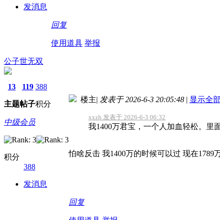
发消息
回复
使用道具
举报
公子世无双
13
119
388
楼主
|
发表于 2026-6-3 20:05:48
|
显示全
主题
帖子
积分
xxzh 发表于 2026-6-3 06:32
中级会员
我1400万君宝，一个人加血轻松。里
怕啥反击 我1400万的时候可以过 现在17
积分
388
发消息
回复