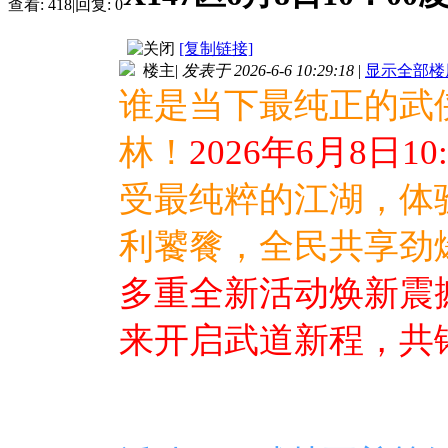
查看:
418
|
回复:
0
[复制链接]
楼主
|
发表于 2026-6-6 10:29:18
|
显示全部楼
谁是当下最纯正的武
林！
2026年6月8日10:
受最纯粹的江湖，
体
利饕餮，全民共享劲
多重全新活动焕新震
来开启武道新程，共