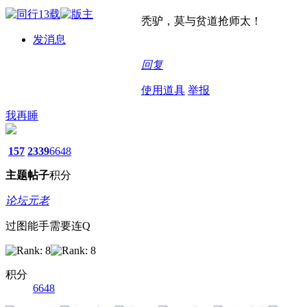
秃驴，莫与贫道抢师太！
发消息
回复
使用道具
举报
我再睡
157
2339
6648
主题
帖子
积分
论坛元老
过图能手需要连Q
积分
6648