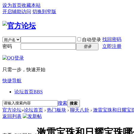
设为首页
收藏本站
开启辅助访问
切换到窄版
找回密码
自动登录
密码
立即注册
登录
只需一步，快速开始
快捷导航
论坛首页
BBS
搜索
搜索
官方论坛
»
论坛首页
›
热门板块
›
聊天八卦
›
激雷宝珠和日耀宝
返回列表
激雷宝珠和日耀宝珠哪