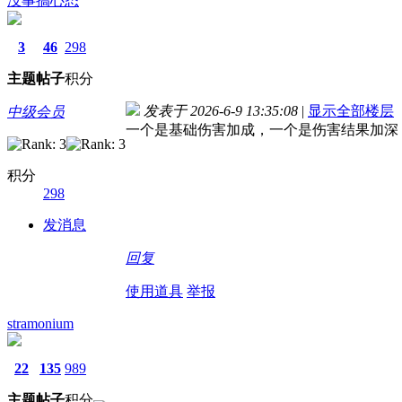
没事搞心态
3
46
298
主题
帖子
积分
发表于 2026-6-9 13:35:08
|
显示全部楼层
中级会员
一个是基础伤害加成，一个是伤害结果加深
积分
298
发消息
回复
使用道具
举报
stramonium
22
135
989
主题
帖子
积分