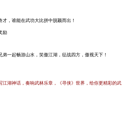
奇才，谁能在武功大比拼中脱颖而出！
奖励
兄弟一起畅游山水，笑傲江湖，征战四方，傲视天下！
写江湖神话，奏响武林乐章，《寻侠》世界，给你更精彩的武