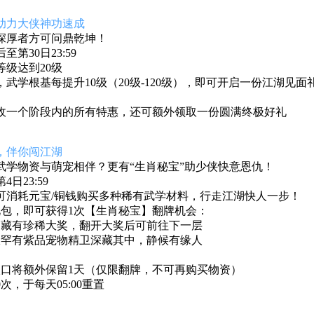
助力大侠神功速成
深厚者方可问鼎乾坤！
至第30日23:59
级达到20级
，
武学根基每提升
10
级（
20
级
-120
级），即可开启一份江湖见面
收一个阶段内的所有特惠，还可额外领取一份圆满终极好礼
，伴你闯江湖
武学物资与萌宠相伴？更有“生肖秘宝”助少侠快意恩仇！
日23:59
可消耗元宝/铜钱购买多种稀有武学材料，行走江湖快人一步！
礼包，即可获得1次【生肖秘宝】翻牌机会：
均藏有珍稀大奖，翻开大奖后可前往下一层
极罕有紫品宠物精卫深藏其中，静候有缘人
入口将额外保留1天（仅限翻牌，不可再购买物资）
次，于每天05:00重置