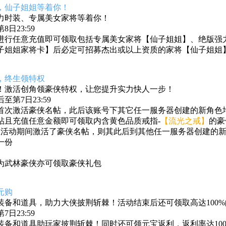
，
仙子姐姐等着你！
力时装、专属美女家将等着你！
日23:59
进行任意充值即可领取包括专属美女家将【仙子姐姐】、绝版强
子姐姐家将卡】后必定可招募杰出或以上资质的家将【仙子姐姐
，终生领特权
！激活创角领豪侠特权，让您提升实力快人一步！
第7日23:59
首次激活豪侠名帖，此后该账号下其它任一服务器创建的新角色均
帖且充值任意金额
即可领取内含黄色品质戒指-
【流光之戒】
的豪
区活动期间激活了豪侠名帖，则其此后到其他任一服务器创建的新
一份
为武林豪侠亦可领取豪侠礼包
元购
装备和道具，助力大侠披荆斩棘！活动结束后还可领取高达100
日23:59
装备和道具助玩家披荆斩棘！同时还可领元宝返利，返利率达100