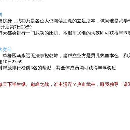
拼
技傍身，武功乃是各位大侠闯荡江湖的立足之本，试问谁是武学
启第7日23:59
每天都会进行一门武功的比拼。本服前10名的大侠即可获得丰厚
大竞斗
。单枪匹马永远无法掌控乾坤，建帮立业方是男儿热血本色！和
0日23:59
时帮派排行榜前3名的帮派，其全体成员均可获得丰厚奖励
傲天下半生缘。巅峰之战，谁主沉浮？热血武林，唯我独尊！谱