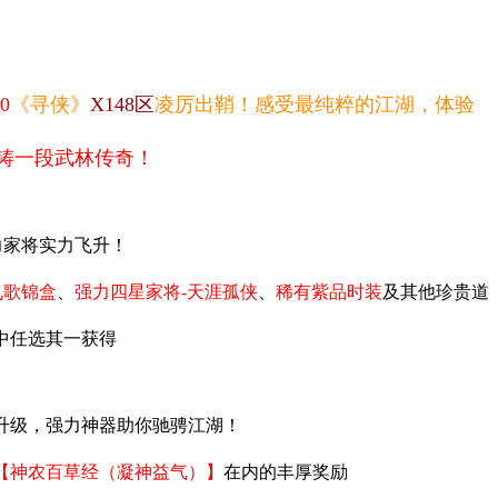
0
《寻侠》
X148
区
凌厉出鞘！感受最纯粹的江湖，
体验
铸一段武林传奇！
力家将实力飞升！
九歌锦盒
、
强力四星家将-
天涯孤侠
、
稀有紫品时装
及其他珍贵道
中任选其一获得
升级，强力神器助你驰骋江湖！
【神农百草经（凝神益气）】
在内的丰厚奖励