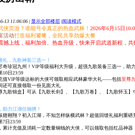
-13 11:06:06
|
显示全部楼层
|
阅读模式
武侠页游？谁能号令真正的热血武林！
2026年6月15日10:0
富活动
打造福利饕餮，全民共享劲爆大餐
震撼上线，
福利加倍、热血升级，快来开启武道新程，共
级礼，九歌神装三选一
！
尽奇珍冠九州！VIP等级福利大升级，超强九歌装备三选一，助
0日23:59
充值VIP等级达标的大侠可领取相应武林豪华大礼——包括
至尊
间还可直接领取一份见面大礼
尊九歌锦盒】可从
【九歌长剑】、【九歌万卷】、【九歌怀玉】
，助力江湖任驰骋！
振翅翱翔？初入江湖，不知怎样纵横武林？超值回馈礼福利重磅
日23:59
，累计充值及消耗一定数量铜钱的大侠，可以领取包括红品神器