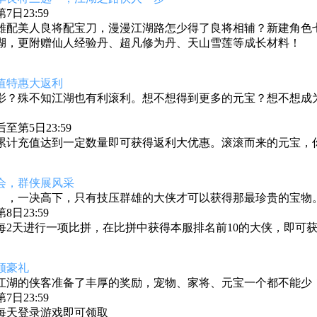
日23:59
雄配美人良将配宝刀，漫漫江湖路怎少得了良将相辅？新建角色七天
湖，更附赠仙人经验丹、超凡修为丹、天山雪莲等成长材料！
值特惠大返利
影？殊不知江湖也有利滚利。想不想得到更多的元宝？想不想成
第5日23:59
累计充值达到一定数量即可获得返利大优惠。滚滚而来的元宝，
会，群侠展风采
》
，一决高下，只有技压群雄的大侠才可以获得那最珍贵的宝物
日23:59
每2天进行一项比拼，在比拼中获得本服排名前10的大侠，即可
领豪礼
江湖的侠客准备了丰厚的奖励，宠物、家将、元宝一个都不能少
日23:59
每天登录游戏即可领取