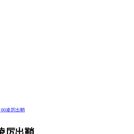
0：00凌厉出鞘
0凌厉出鞘