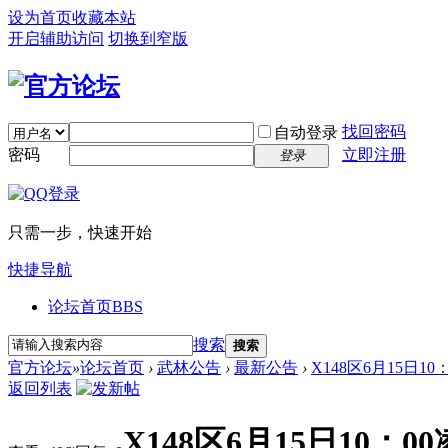
设为首页
收藏本站
开启辅助访问
切换到窄版
找回密码
自动登录
密码
立即注册
登录
只需一步，快速开始
快捷导航
论坛首页
BBS
搜索
搜索
官方论坛
»
论坛首页
›
武林公告
›
最新公告
›
X148区6月15日1
返回列表
X148区6月15日10：0