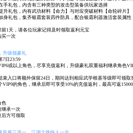
利器在手礼包，内含有三种类型的攻击型装备供玩家选择
根基提升礼包，内有武功材料【命力】与对应突破材料【命轮碎片
神兵加身礼包，集齐银霜套装四件防具，配合银霜利器激活套装属
保留1天，请各位玩家记得及时领取返利元宝
购买一次
，升级领豪礼
日23:59
IP6或以上角色，尽享充值返利，升级豪礼双重福利继承角色V
结束入口将额外保留24日，期间达到相应武学根基等级即可领取
VIP9的角色，继承后即可享受10%的充值返利，最高可返1500
角色
被继承一次
束后方可领取
享良将三选一，江湖之路快人一步