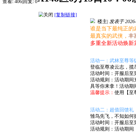
查看:
406
|
回复:
0
[复制链接]
楼主
|
发表于 2026-6
谁是当下最纯正的
最真实的武侠，
丰
多重全新活动焕新
活动一：武林至尊等
登临至尊凌云志，揽
活动时间：开服后至第1
活动规则：活动期间
具
等你来拿！活动期
温馨提示：
使用【至
活动二：超值回馈礼
雏鸟先飞，不知如何
活动时间：开服后至第7
活动规则：活动期间