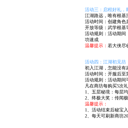
活动三：启程好礼，
江湖路远，唯有根基
活动时间：
创建角色后
开放等级：武学根基等
活动规则：活动期间
功速成
温馨提示：
若大侠尽
活动四：江湖初见坊
初入江湖，怎能没有
活动时间：开服后至第4
活动规则：活动期间
凡在商坊每购买5次
1、五层秘境：每层
2、终极大奖：传闻
温馨提示：
1、活动结束后秘宝
2、每天可刷新商坊20