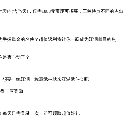
内(含当天)，仅需1888元宝即可招募，三种特点
不同的杰出
为手握重金的名侠？超值返利将让你一跃成为江湖瞩目的焦
你是否心动了？
。想要一统江湖，称霸武林就来江湖武斗会吧！
获得丰厚奖励
！每天只需登录一次，即可领取超值好礼！