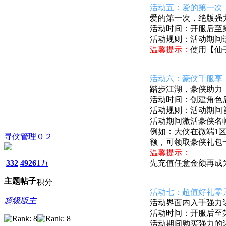
活动五：爱的第一次
爱的第一次，绝版强
活动时间：开服后至第8
活动规则：活动期间
温馨提示：
使用【仙
活动六：
豪侠千服享
踏步江湖，豪侠助力
活动时间：创建角色后至
活动规则：
活动期间
活动期间激活豪侠名
例如：大侠在微端1
寻侠管理０２
额，可领取豪侠礼包
温馨提示：
332
4926
1万
先充值任意金额再成
主题
帖子
积分
活动七：超值好礼零
超级版主
活动界面内入手强力
活动时间：开服后至第7
活动期间购买强力的