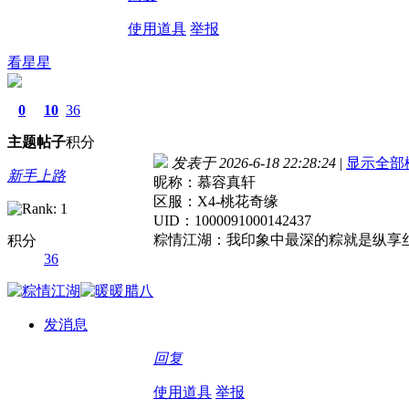
使用道具
举报
看星星
0
10
36
主题
帖子
积分
发表于 2026-6-18 22:28:24
|
显示全部
新手上路
昵称：慕容真轩
区服：X4-桃花奇缘
UID：1000091000142437
粽情江湖：我印象中最深的粽就是纵享
积分
36
发消息
回复
使用道具
举报