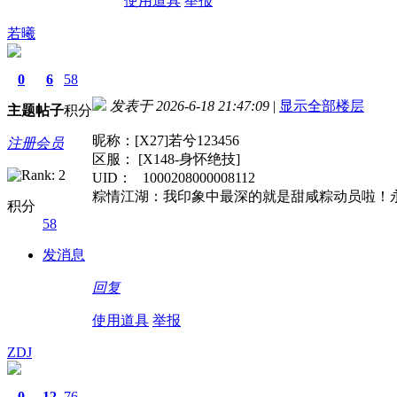
使用道具
举报
若曦
0
6
58
发表于 2026-6-18 21:47:09
|
显示全部楼层
主题
帖子
积分
昵称：[X27]若兮123456
注册会员
区服： [X148-身怀绝技]
UID： 1000208000008112
粽情江湖：我印象中最深的就是甜咸粽动员啦！
积分
58
发消息
回复
使用道具
举报
ZDJ
0
12
76