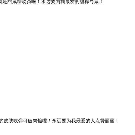
就是甜咸粽动员啦！永远要为我最爱的甜粽号票！
的皮肤吹弹可破肉馅啦！永远要为我最爱的人点赞丽丽！