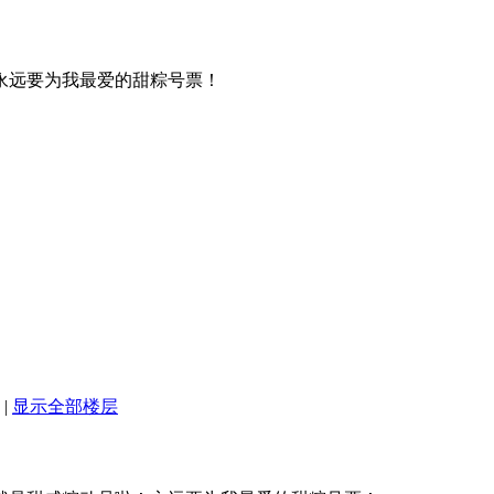
永远要为我最爱的甜粽号票！
|
显示全部楼层
7