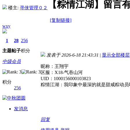
【粽情江湖】留言
楼主:
寻侠管理０２
[复制链接]
wxy
1
28
256
主题
帖子
积分
发表于 2026-6-18 21:43:31
|
显示全部楼层
中级会员
昵称：王翔宇
区服：X18-气吞山河
UID：1000156000103823
积分
粽情江湖：我印象中最深的就是甜咸粽动员
256
发消息
回复