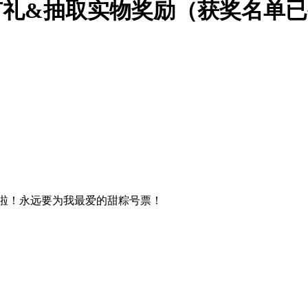
有礼&抽取实物奖励（获奖名单已
啦！永远要为我最爱的甜粽号票！