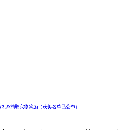
礼&抽取实物奖励（获奖名单已公布） ...