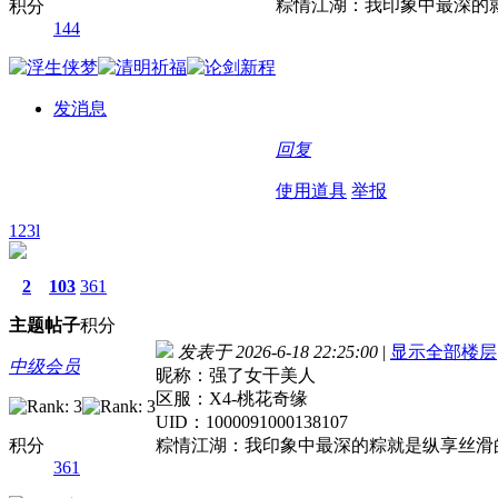
粽情江湖：我印象中最深的
积分
144
发消息
回复
使用道具
举报
123l
2
103
361
主题
帖子
积分
发表于 2026-6-18 22:25:00
|
显示全部楼层
中级会员
昵称：强了女干美人
区服：X4-桃花奇缘
UID：1000091000138107
积分
粽情江湖：我印象中最深的粽就是纵享丝滑
361