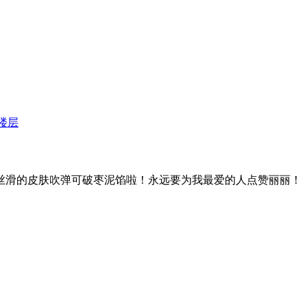
楼层
丝滑的皮肤吹弹可破枣泥馅啦！永远要为我最爱的人点赞丽丽！