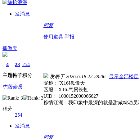
发消息
回复
使用道具
举报
孤傲天
4
28
254
主题
帖子
积分
发表于 2026-6-18 22:28:06
|
显示全部楼层
昵称：[X16]孤傲天
中级会员
区服：X16-气贯长虹
UID： 1000152000066627
粽情江湖：我印象中最深的就是甜咸粽动员
积分
254
发消息
回复