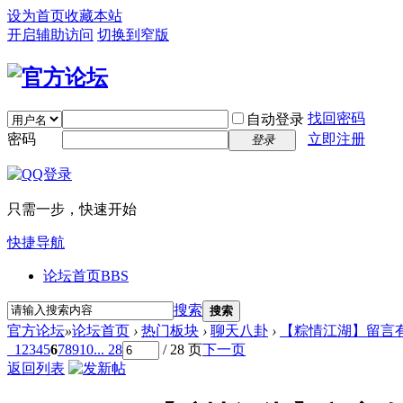
设为首页
收藏本站
开启辅助访问
切换到窄版
找回密码
自动登录
密码
立即注册
登录
只需一步，快速开始
快捷导航
论坛首页
BBS
搜索
搜索
官方论坛
»
论坛首页
›
热门板块
›
聊天八卦
›
【粽情江湖】留言有
1
2
3
4
5
6
7
8
9
10
... 28
/ 28 页
下一页
返回列表