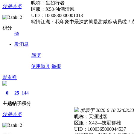
昵称：生如行者
注册会员
区服：X58-浊酒清风
UID：1000830000001013
粽情江湖：我印象中最深的就是甜咸粽动员啦！
积分
66
发消息
回复
使用道具
举报
崇永祥
0
25
144
主题
帖子
积分
发表于 2026-6-18 22:03:33
注册会员
昵称：天涯过客
区服：X42—技冠群雄
UID：100036500004453