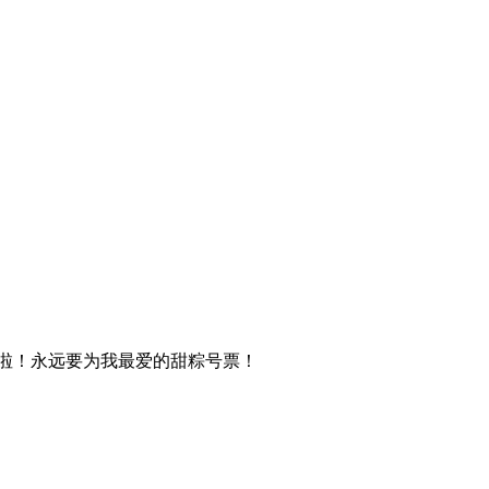
啦！永远要为我最爱的甜粽号票！