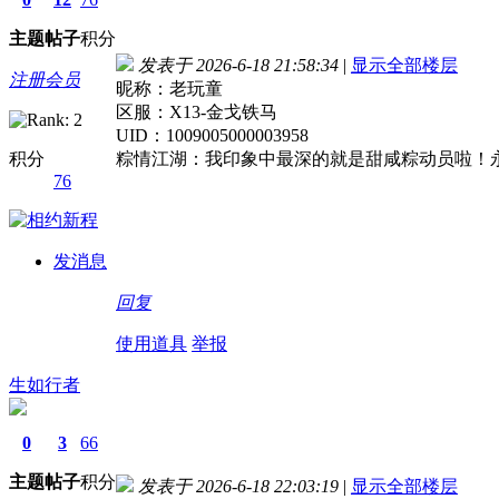
主题
帖子
积分
发表于 2026-6-18 21:58:34
|
显示全部楼层
注册会员
昵称：老玩童
区服：X13-金戈铁马
UID：1009005000003958
积分
粽情江湖：我印象中最深的就是甜咸粽动员啦！
76
发消息
回复
使用道具
举报
生如行者
0
3
66
主题
帖子
积分
发表于 2026-6-18 22:03:19
|
显示全部楼层