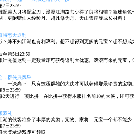
日23:59
雄配美人良将配宝刀，漫漫江湖路怎少得了良将相辅？新建角色七天
湖，更附赠仙人经验丹、超凡修为丹、天山雪莲等成长材料！
值特惠大返利
影？殊不知江湖也有利滚利。想不想得到更多的元宝？想不想成
第5日23:59
累计充值达到一定数量即可获得返利大优惠。滚滚而来的元宝，
会，群侠展风采
》
，一决高下，只有技压群雄的大侠才可以获得那最珍贵的宝物
日23:59
每2天进行一项比拼，在比拼中获得本服排名前10的大侠，即可
领豪礼
江湖的侠客准备了丰厚的奖励，宠物、家将、元宝一个都不能少
日23:59
每天登录游戏即可领取