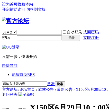
设为首页
收藏本站
开启辅助访问
切换到窄版
找回密码
自动登录
密码
立即注册
登录
只需一步，快速开始
快捷导航
论坛首页
BBS
搜索
搜索
官方论坛
»
论坛首页
›
武林公告
›
最新公告
›
X150区6月29日1
返回列表
X150区6月29日10：0