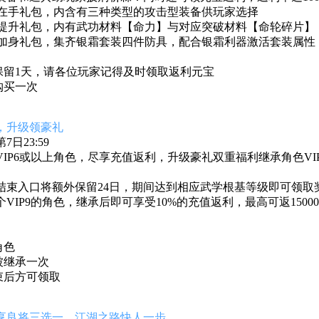
利器在手礼包，内含有三种类型的攻击型装备供玩家选择
根基提升礼包，内有武功材料【命力】与对应突破材料【命轮碎片
神兵加身礼包，集齐银霜套装四件防具，配合银霜利器激活套装属
保留1天，请各位玩家记得及时领取返利元宝
购买一次
，升级领豪礼
日23:59
IP6或以上角色，尽享充值返利，升级豪礼双重福利继承角色V
结束入口将额外保留24日，期间达到相应武学根基等级即可领取
VIP9的角色，继承后即可享受10%的充值返利，最高可返1500
角色
被继承一次
束后方可领取
享良将三选一，江湖之路快人一步