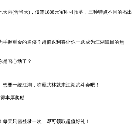
内(含当天)，仅需1888元宝即可招募，三种特点
不同的杰出
为手握重金的名侠？超值返利将让你一跃成为江湖瞩目的焦
你是否心动了？
。想要一统江湖，称霸武林就来江湖武斗会吧！
获得丰厚奖励
！每天只需登录一次，即可领取超值好礼！