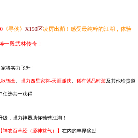
0
《寻侠》
X150
区
凌厉出鞘！感受最纯粹的江湖，
体验
铸一段武林传奇！
力家将实力飞升！
九歌锦盒
、
强力四星家将-
天涯孤侠
、
稀有紫品时装
及其他珍贵道
中任选其一获得
升级，强力神器助你驰骋江湖！
【神农百草经（凝神益气）】
在内的丰厚奖励