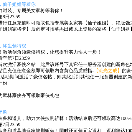
，
仙子姐姐等着你！
力时装、专属美女家将等着你！
日23:59
进行任意充值即可领取包括专属美女家将【仙子姐姐】、绝版强
子姐姐家将卡】后必定可招募杰出或以上资质的家将【仙子姐姐
，终生领特权
！激活创角领豪侠特权，让您提升实力快人一步！
第7日23:59
首次激活豪侠名帖，此后该账号下其它任一服务器创建的新角色均
帖且充值任意金额
即可领取内含黄色品质戒指-
【流光之戒】
的豪
区活动期间激活了豪侠名帖，则其此后到其他任一服务器创建的新
一份
为武林豪侠亦可领取豪侠礼包
元购
装备和道具，助力大侠披荆斩棘！活动结束后还可领取高达100
日23:59
装备和道具助玩家披荆斩棘！同时还可领元宝返利，返利率达100