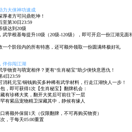
助力大侠神功速成
深厚者方可问鼎乾坤！
至第30日23:59
级达到20级
，
武学根基每提升
10
级（
20
级
-120
级），即可开启一份江湖见面
收一个阶段内的所有特惠，还可额外领取一份圆满终极好礼
，伴你闯江湖
武学物资与萌宠相伴？更有“生肖秘宝”助少侠快意恩仇！
日23:59
可消耗元宝/铜钱购买多种稀有武学材料，行走江湖快人一步！
礼包，即可获得1次【生肖秘宝】翻牌机会：
均藏有珍稀大奖，翻开大奖后可前往下一层
极罕有紫品宠物精卫深藏其中，静候有缘人
入口将额外保留1天（仅限翻牌，不可再购买物资）
次，于每天05:00重置