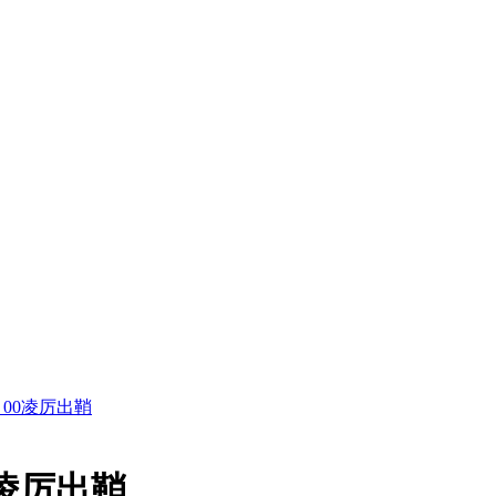
0：00凌厉出鞘
0凌厉出鞘