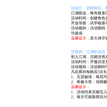
活动三：启程好礼，
江湖路远，唯有根基
活动时间：
创建角色后
开放等级：武学根基等
活动规则：活动期间
功速成
温馨提示：
若大侠尽
活动四：江湖初见坊
初入江湖，怎能没有
活动时间：开服后至第4
活动规则：活动期间
凡在商坊每购买5次
1、五层秘境：每层
2、终极大奖：传闻
温馨提示：
1、活动结束后秘宝
2、每天可刷新商坊20