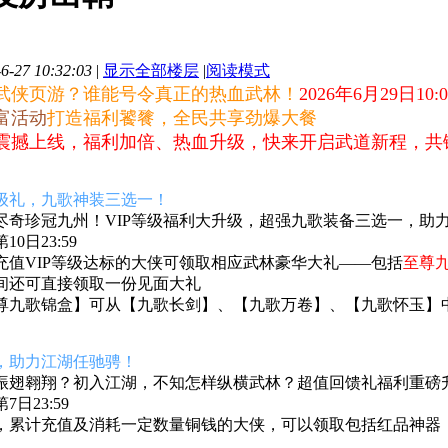
-27 10:32:03
|
显示全部楼层
|
阅读模式
武侠页游？谁能号令真正的热血武林！
2026年6月29日10:0
富活动
打造福利饕餮，全民共享劲爆大餐
震撼上线，
福利加倍、热血升级，快来开启武道新程，共
级礼，九歌神装三选一
！
尽奇珍冠九州！VIP等级福利大升级，超强九歌装备三选一，助
0日23:59
充值VIP等级达标的大侠可领取相应武林豪华大礼——包括
至尊
间还可直接领取一份见面大礼
尊九歌锦盒】可从
【九歌长剑】、【九歌万卷】、【九歌怀玉】
，助力江湖任驰骋！
振翅翱翔？初入江湖，不知怎样纵横武林？超值回馈礼福利重磅
日23:59
，累计充值及消耗一定数量铜钱的大侠，可以领取包括红品神器