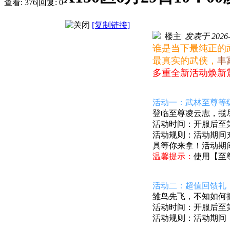
查看:
376
|
回复:
0
[复制链接]
楼主
|
发表于 2026-6
谁是当下最纯正的
最真实的武侠，
丰
多重全新活动焕新
活动一：武林至尊等
登临至尊凌云志，揽
活动时间：开服后至第1
活动规则：活动期间
具
等你来拿！活动期
温馨提示：
使用【至
活动二：超值回馈礼
雏鸟先飞，不知如何
活动时间：开服后至第7
活动规则：活动期间