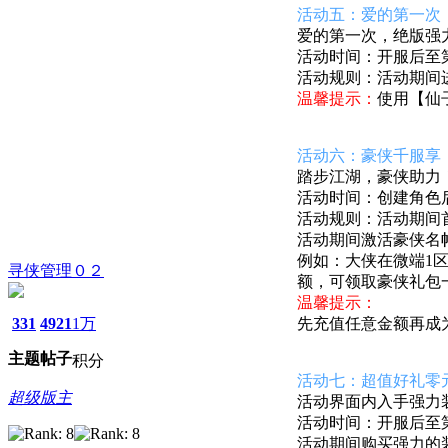
活动五：爱的第一次
爱的第一次，绝版强
活动时间：开服后至第8
活动规则：活动期间
温馨提示：
使用【仙
活动六：
豪侠千服享
踏步江湖，豪侠助力
活动时间：创建角色后至
活动规则：
活动期间
活动期间激活豪侠名
例如：大侠在微端1
寻侠管理０２
额，可领取豪侠礼包
温馨提示：
331
4921
1万
先充值任意金额再成
主题
帖子
积分
活动七：超值好礼零
超级版主
活动界面内入手强力
活动时间：开服后至第7
活动期间购买强力的