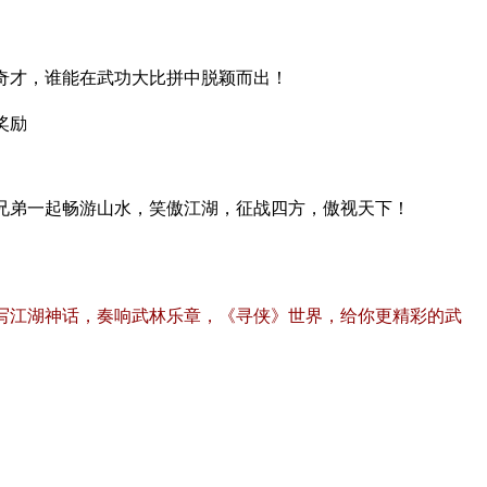
奇才，谁能在武功大比拼中脱颖而出！
奖励
兄弟一起畅游山水，笑傲江湖，征战四方，傲视天下！
写江湖神话，奏响武林乐章，《寻侠》世界，给你更精彩的武