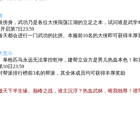
拼
技傍身，武功乃是各位大侠闯荡江湖的立足之本，试问谁是武学
启第7日23:59
每天都会进行一门武功的比拼。本服前10名的大侠即可获得丰厚
大竞斗
。单枪匹马永远无法掌控乾坤，建帮立业方是男儿热血本色！和
0日23:59
时帮派排行榜前3名的帮派，其全体成员均可获得丰厚奖励
傲天下半生缘。巅峰之战，谁主沉浮？热血武林，唯我独尊！谱