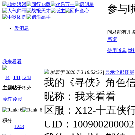
参与
发消息
问君能有几多
回复
使用道具
举
我来看看
发表于 2026-7-3 18:52:36
|
显示全部楼层
14
141
1243
我的《寻侠》角色
主题
帖子
积分
昵称：我来看看
金牌会员
区服：X12-十五侠
积分
UID：100900200002
1243