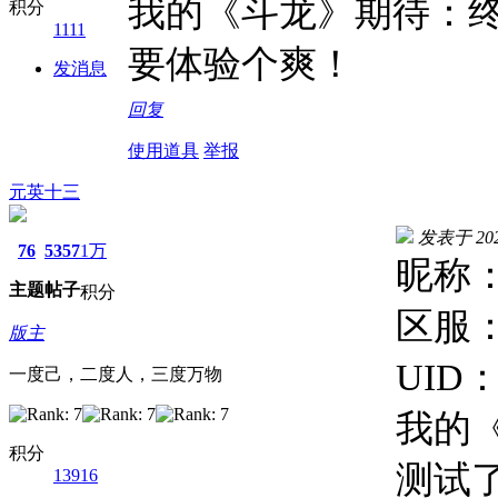
我的《斗龙》期待：
积分
1111
要体验个爽！
发消息
回复
使用道具
举报
元英十三
发表于 2026
76
5357
1万
昵称：
主题
帖子
积分
区服：
版主
UID：1
一度己，二度人，三度万物
我的
积分
测试
13916