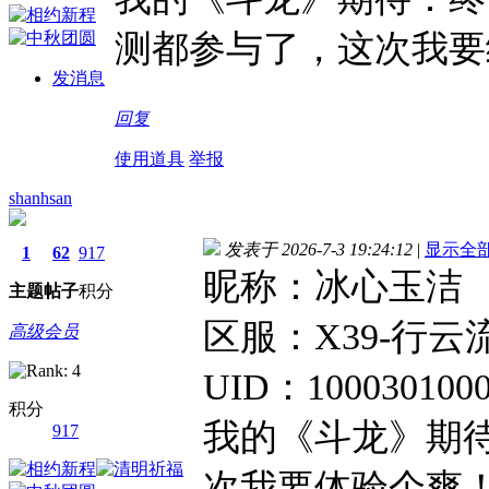
测都参与了，这次我要
发消息
回复
使用道具
举报
shanhsan
发表于 2026-7-3 19:24:12
|
显示全
1
62
917
昵称：冰心玉洁
主题
帖子
积分
区服：X39-行云
高级会员
UID：1000301000
积分
我的《斗龙》期
917
次我要体验个爽