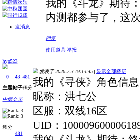
我的《斗龙》期待
内测都参与了，这
发消息
回复
使用道具
举报
hyg523
发表于 2026-7-3 19:13:45
|
显示全部楼层
0
43
481
我的《寻侠》角色信息
主题
帖子
积分
昵称：洪七公
中级会员
区服：双线16区
UID：10000960000618
积分
481
我的《斗龙》期待：终