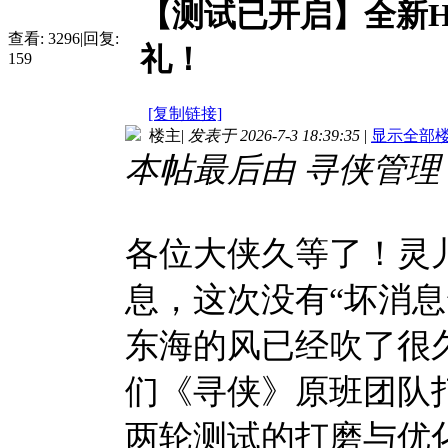
【测试已开启】全新
查看:
3296
|
回复:
礼！
159
[复制链接]
楼主
|
发表于 2026-7-3 18:39:35
|
显示全部
本帖最后由 寻侠管理０２ 于
各位大侠久等了！灵
息，这次没有“坏消息
东海的风已经吹了很
们《寻侠》原班团队
两轮测试的打磨与优化