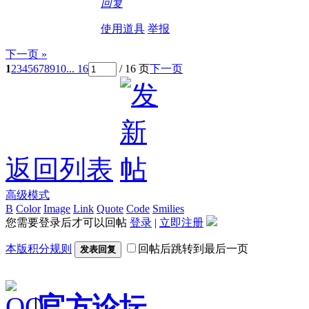
回复
使用道具
举报
下一页 »
1
2
3
4
5
6
7
8
9
10
... 16
/ 16 页
下一页
返回列表
高级模式
B
Color
Image
Link
Quote
Code
Smilies
您需要登录后才可以回帖
登录
|
立即注册
本版积分规则
回帖后跳转到最后一页
发表回复
|
官方论坛