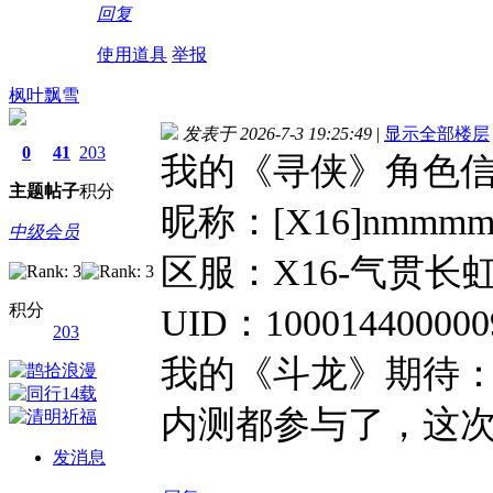
回复
使用道具
举报
枫叶飘雪
发表于 2026-7-3 19:25:49
|
显示全部楼层
0
41
203
我的《寻侠》角色
主题
帖子
积分
昵称：[X16]nmmm
中级会员
区服：X16-气贯长
积分
UID：10001440000
203
我的《斗龙》期待
内测都参与了，这
发消息