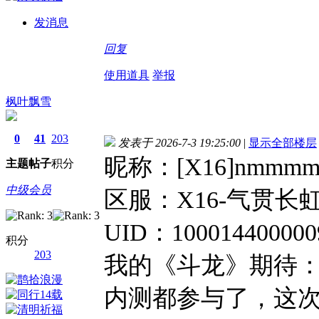
发消息
回复
使用道具
举报
枫叶飘雪
0
41
203
发表于 2026-7-3 19:25:00
|
显示全部楼层
昵称：[X16]nmmm
主题
帖子
积分
中级会员
区服：X16-气贯长
UID：10001440000
积分
203
我的《斗龙》期待
内测都参与了，这