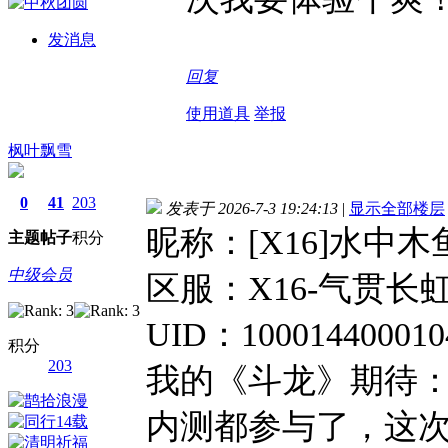
发消息
回复
使用道具
举报
枫叶飘雪
0
41
203
发表于 2026-7-3 19:24:13
|
显示全部楼层
昵称：[X16]水中木
主题
帖子
积分
中级会员
区服：X16-气贯长
UID：10001440001
积分
203
我的《斗龙》期待
内测都参与了，这