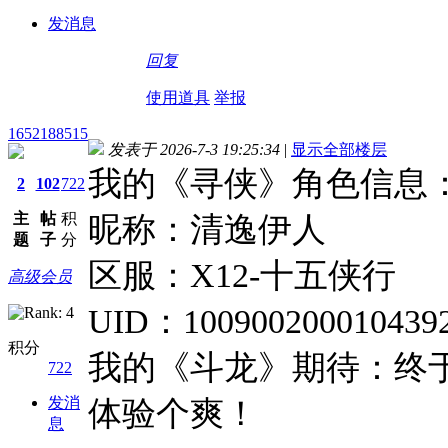
发消息
回复
使用道具
举报
1652188515
发表于 2026-7-3 19:25:34
|
显示全部楼层
我的《寻侠》角色信息
2
102
722
主
帖
积
昵称：清逸伊人
题
子
分
区服：X12-十五侠行
高级会员
UID：100900200010439
积分
我的《斗龙》期待：终
722
发消
体验个爽！
息