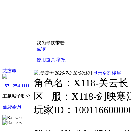
我为寻侠带糖
回复
使用道具
举报
龙纹鏊
发表于 2026-7-3 18:50:18
|
显示全部楼层
角色名：X118-关云长
57
254
1111
区 服：X118-剑映寒
主题
帖子
积分
金牌会员
玩家ID：100116600000