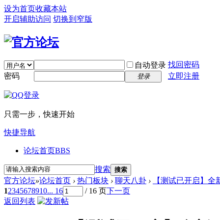
设为首页
收藏本站
开启辅助访问
切换到窄版
找回密码
自动登录
密码
立即注册
登录
只需一步，快速开始
快捷导航
论坛首页
BBS
搜索
搜索
官方论坛
»
论坛首页
›
热门板块
›
聊天八卦
›
【测试已开启】全新
1
2
3
4
5
6
7
8
9
10
... 16
/ 16 页
下一页
返回列表