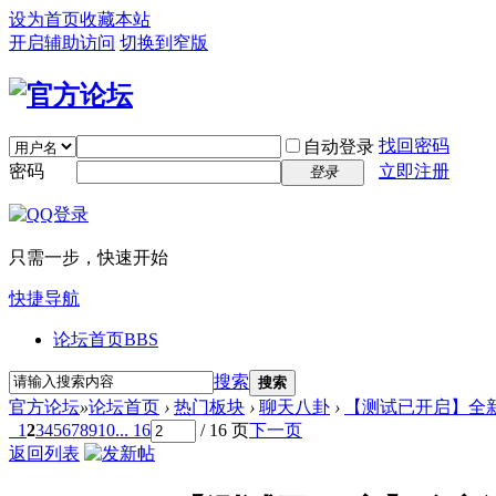
设为首页
收藏本站
开启辅助访问
切换到窄版
找回密码
自动登录
密码
立即注册
登录
只需一步，快速开始
快捷导航
论坛首页
BBS
搜索
搜索
官方论坛
»
论坛首页
›
热门板块
›
聊天八卦
›
【测试已开启】全新
1
2
3
4
5
6
7
8
9
10
... 16
/ 16 页
下一页
返回列表