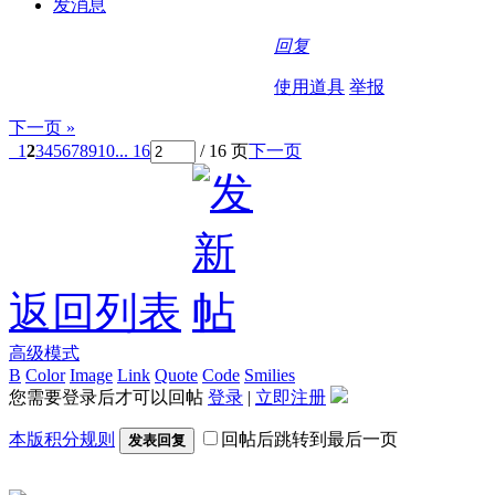
发消息
回复
使用道具
举报
下一页 »
1
2
3
4
5
6
7
8
9
10
... 16
/ 16 页
下一页
返回列表
高级模式
B
Color
Image
Link
Quote
Code
Smilies
您需要登录后才可以回帖
登录
|
立即注册
本版积分规则
回帖后跳转到最后一页
发表回复