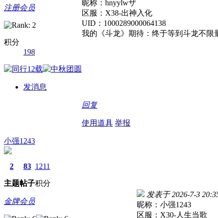
昵称：hnyylwザ
注册会员
区服：X38-出神入化
UID：1000289000064138
我的《斗龙》期待：终于等到斗龙不限
积分
198
发消息
回复
使用道具
举报
小强1243
2
83
1211
主题
帖子
积分
发表于 2026-7-3 20:3
金牌会员
昵称：小强1243
区服：X30-人生当歌