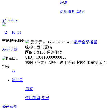
回复
使用道具
举报
q213546sc
2
10
38
主题
帖子
积分
发表于 2026-7-3 20:03:45
|
显示全部楼层
昵称：西门觅晴
新手上路
区服：X138-弹剑作歌
UID：1001186000000125
我的《斗龙》期待：终于等到斗龙不限量测试了
积分
38
发消息
回复
使用道具
举报
爱已成伤