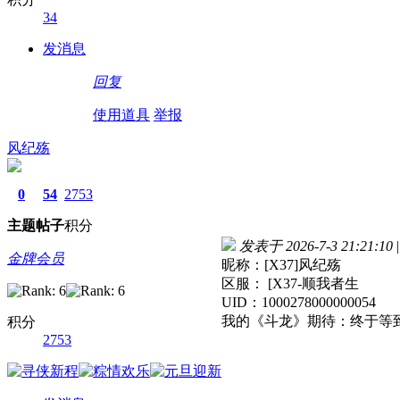
34
发消息
回复
使用道具
举报
风纪殇
0
54
2753
主题
帖子
积分
发表于 2026-7-3 21:21:10
|
金牌会员
昵称：[X37]风纪殇
区服： [X37-顺我者生
UID：1000278000000054
我的《斗龙》期待：终于等
积分
2753