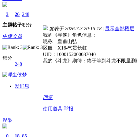
3
26
248
主题
帖子
积分
发表于 2026-7-3 20:15:18
|
显示全部楼层
我的《寻侠》角色信息：
中级会员
昵称：皇甫山弘
区服：X16-气贯长虹
UID：1000152000037040
积分
我的《斗龙》期待：终于等到斗龙不限量测
248
发消息
回复
使用道具
举报
涅槃
0
18
85