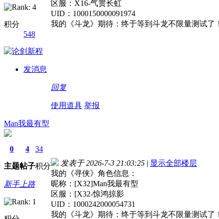
区服：X16-气贯长虹
UID：1000150000091974
我的《斗龙》期待：终于等到斗龙不限量测试了
积分
548
发消息
回复
使用道具
举报
Man我最有型
0
4
34
发表于 2026-7-3 21:03:25
|
显示全部楼层
主题
帖子
积分
我的《寻侠》角色信息：
昵称：[X32]Man我最有型
新手上路
区服：[X32-惊鸿掠影
UID：1000242000054731
我的《斗龙》期待：终于等到斗龙不限量测试了
积分