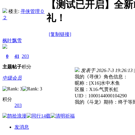
【测试已开启】全新
楼主:
寻侠管理０
礼！
２
[复制链接]
枫叶飘雪
0
41
203
主题
帖子
积分
发表于 2026-7-3 19:26:13
|
我的《寻侠》角色信息：
中级会员
昵称：[X16]水中木鱼
区服：X16-气贯长虹
UID：1000144000104290
积分
我的《斗龙》期待：终于等
203
发消息