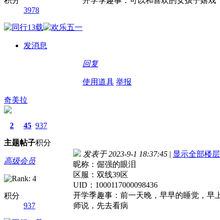
积分
开学季趣事：可以和喜欢的女孩子嬉戏
3978
发消息
回复
使用道具
举报
奇美拉
2
45
937
主题
帖子
积分
发表于 2023-9-1 18:37:45
|
显示全部楼层
高级会员
昵称：倔强的眼泪
区服：双线39区
UID：1000117000098436
开学季趣事：前一天晚，早早的睡觉，早
积分
937
师说，先去看病