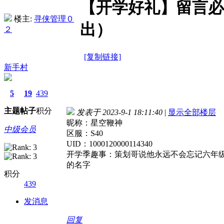
【开学好礼】留言必
楼主:
寻侠管理０
出）
２
[复制链接]
新手村
5
19
439
主题
帖子
积分
发表于 2023-9-1 18:11:40
|
显示全部楼层
昵称：星空鞭神
中级会员
区服：S40
UID：1000120000114340
开学季趣事：策划哥说他永远不会忘记六年
的名字
积分
439
发消息
回复