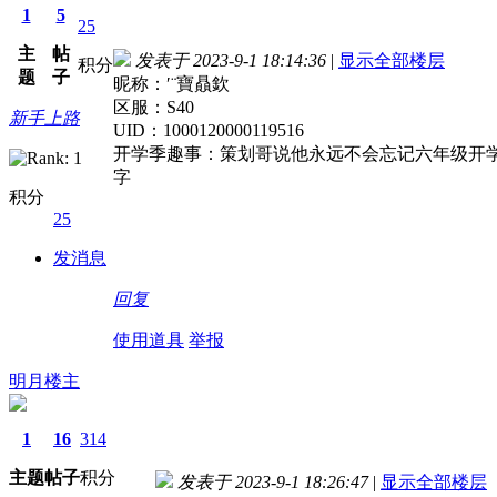
1
5
25
主
帖
发表于 2023-9-1 18:14:36
|
显示全部楼层
积分
题
子
昵称：′¨寶贔欽
区服：S40
新手上路
UID：1000120000119516
开学季趣事：策划哥说他永远不会忘记六年级开
字
积分
25
发消息
回复
使用道具
举报
明月楼主
1
16
314
主题
帖子
积分
发表于 2023-9-1 18:26:47
|
显示全部楼层