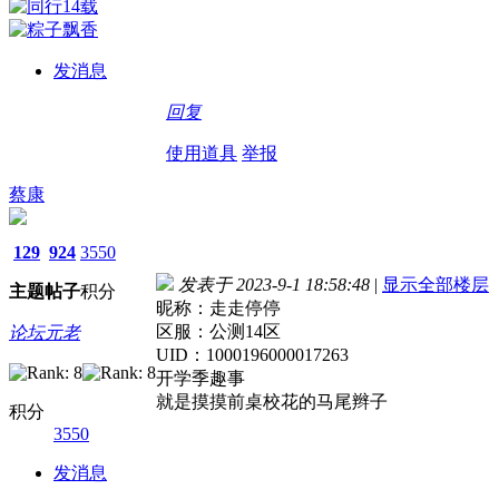
发消息
回复
使用道具
举报
蔡康
129
924
3550
发表于 2023-9-1 18:58:48
|
显示全部楼层
主题
帖子
积分
昵称：走走停停
区服：公测14区
论坛元老
UID：1000196000017263
开学季趣事
就是摸摸前桌校花的马尾辫子
积分
3550
发消息