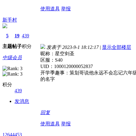
使用道具
举报
新手村
5
19
439
主题
帖子
积分
发表于 2023-9-1 18:12:17
|
显示全部楼层
昵称：星空剑圣
中级会员
区服：S40
UID：1000120000052837
开学季趣事：策划哥说他永远不会忘记六年
的名字
积分
439
发消息
回复
使用道具
举报
12644453