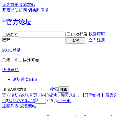
设为首页
收藏本站
开启辅助访问
切换到窄版
找回密码
自动登录
密码
立即注册
登录
只需一步，快速开始
快捷导航
论坛首页
BBS
搜索
搜索
官方论坛
»
论坛首页
›
热门板块
›
聊天八卦
›
【开学好礼】留言必
1
2
3
4
5
6
7
8
9
10
... 15
/ 15 页
下一页
返回列表