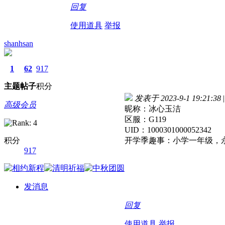
回复
使用道具
举报
shanhsan
1
62
917
主题
帖子
积分
发表于 2023-9-1 19:21:38
|
高级会员
昵称：冰心玉洁
区服：G119
UID：1000301000052342
积分
开学季趣事：小学一年级，
917
发消息
回复
使用道具
举报