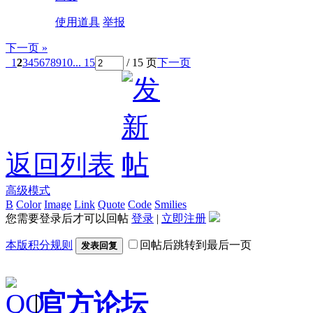
使用道具
举报
下一页 »
1
2
3
4
5
6
7
8
9
10
... 15
/ 15 页
下一页
返回列表
高级模式
B
Color
Image
Link
Quote
Code
Smilies
您需要登录后才可以回帖
登录
|
立即注册
本版积分规则
回帖后跳转到最后一页
发表回复
|
官方论坛