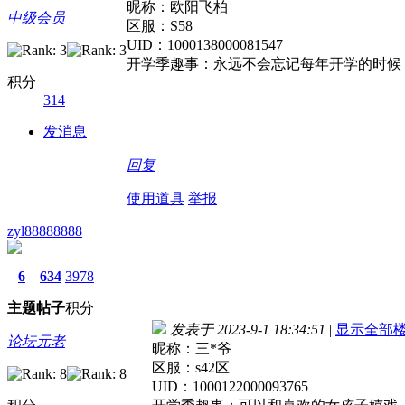
昵称：欧阳飞柏
中级会员
区服：S58
UID：1000138000081547
开学季趣事：永远不会忘记每年开学的时候
积分
314
发消息
回复
使用道具
举报
zyl88888888
6
634
3978
主题
帖子
积分
发表于 2023-9-1 18:34:51
|
显示全部
论坛元老
昵称：三*爷
区服：s42区
UID：1000122000093765