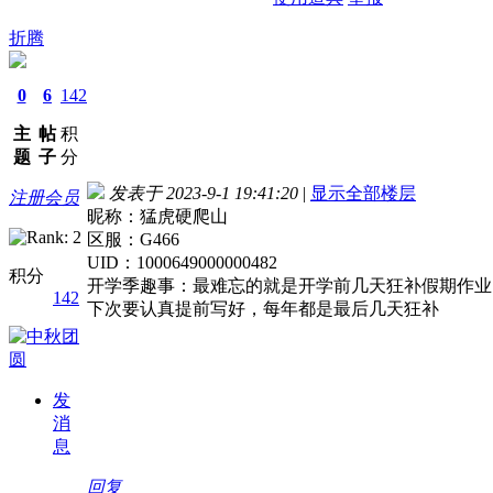
折腾
0
6
142
主
帖
积
题
子
分
发表于 2023-9-1 19:41:20
|
显示全部楼层
注册会员
昵称：猛虎硬爬山
区服：G466
UID：1000649000000482
积分
开学季趣事：最难忘的就是开学前几天狂补假期作业
142
下次要认真提前写好，每年都是最后几天狂补
发
消
息
回复