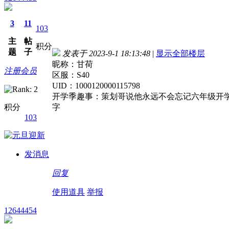
3
11
103
主
帖
积分
题
子
发表于 2023-9-1 18:13:48
|
显示全部楼层
昵称：甘荷
注册会员
区服：S40
UID：1000120000115798
开学季趣事：策划哥说他永远不会忘记六年级开
积分
字
103
发消息
回复
使用道具
举报
12644454