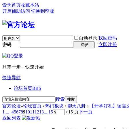
设为首页
收藏本站
开启辅助访问
切换到窄版
找回密码
自动登录
密码
立即注册
登录
只需一步，快速开始
快捷导航
论坛首页
BBS
搜索
搜索
官方论坛
»
论坛首页
›
热门板块
›
聊天八卦
›
【开学好礼】留言必
1 ...
4
5
6
7
8
9
10
11
12
13
... 15
/ 15 页
下一页
返回列表