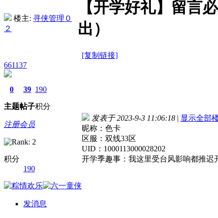
【开学好礼】留言必
楼主:
寻侠管理０
出）
２
[复制链接]
661137
0
39
190
主题
帖子
积分
发表于 2023-9-3 11:06:18
|
显示全部
注册会员
昵称：色卡
区服：双线33区
UID：1000113000028202
积分
开学季趣事：我这里受台风影响都推迟
190
发消息