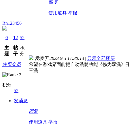
回复
使用道具
举报
Rn123456
0
12
52
主
帖
积
题
子
分
发表于 2023-9-3 11:30:13
|
显示全部楼层
注册会员
希望在游戏界面能把自动洗髓功能《修为双洗》开
三洗
积分
52
发消息
回复
使用道具
举报