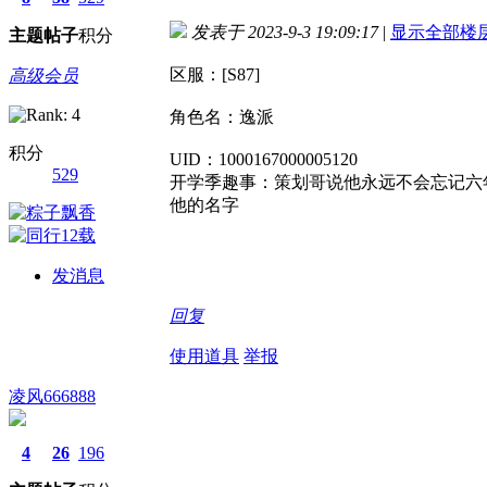
发表于 2023-9-3 19:09:17
|
显示全部楼
主题
帖子
积分
区服：[S87]
高级会员
角色名：逸派
积分
UID：1000167000005120
529
开学季趣事：策划哥说他永远不会忘记六
他的名字
发消息
回复
使用道具
举报
凌风666888
4
26
196