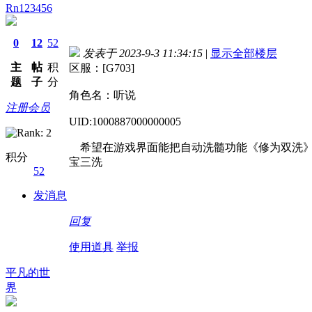
Rn123456
0
12
52
发表于 2023-9-3 11:34:15
|
显示全部楼层
主
帖
积
区服：[G703]
题
子
分
角色名：听说
注册会员
UID:1000887000000005
希望在游戏界面能把自动洗髓功能《修为双洗》
积分
宝三洗
52
发消息
回复
使用道具
举报
平凡的世
界