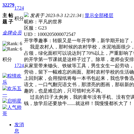
32
279
1724
主
帖
发表于 2023-9-3 12:21:34
|
显示全部楼层
积分
题
子
昵称：平凡的世界
区服：G23
金牌会员
UID：1000205000072547
开学季趣事：转眼又是一年开学季，新学期开始了，
我是农村人，那时候的农村学校，水泥地面很少，任
占领，绿化面积可以说达到了70%以上，严重影响
积分
的开学第一节课就是这样子过了。除草，老师会安排
1724
从家里带来锄头、铁锨等工具，男生女生一起劳动，
劳动，留下一幅难忘的画面。那时农村学校的生活确
上回到家，会用报纸将每一本书包起来，我也学鲁迅
语文，一口气翻完语文书，那漂亮的图画，那崭新的
趣的，也是难忘的，只可惜时光不再。
过去的日子太匆匆，我的童年没有手机、没有空调，
钱，放学后还要放牛.......就这样！我慢慢都长大了
发消
息