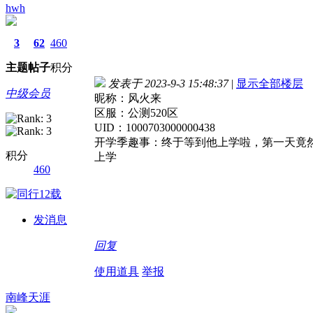
hwh
3
62
460
主题
帖子
积分
发表于 2023-9-3 15:48:37
|
显示全部楼层
中级会员
昵称：风火来
区服：公测520区
UID：1000703000000438
开学季趣事：终于等到他上学啦，第一天竟
积分
上学
460
发消息
回复
使用道具
举报
南峰天涯