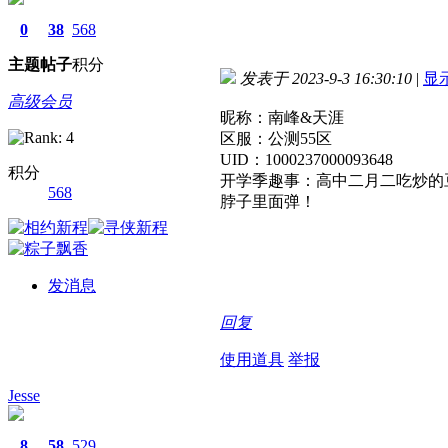
0
38
568
主题
帖子
积分
发表于 2023-9-3 16:30:10
|
显
高级会员
昵称：南峰&天涯
区服：公测55区
UID：1000237000093648
积分
开学季趣事：高中二月二吃炒的
568
脖子里面弹！
发消息
回复
使用道具
举报
Jesse
8
58
529