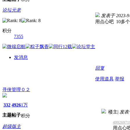
论坛元老
发表于 2023-9-8
用点心吧 10多
积分
7355
发消息
回复
使用道具
举报
寻侠管理０２
332
4926
1万
楼主
|
发表于 
主题
帖子
积分
49926971
超级版主
用点心吧