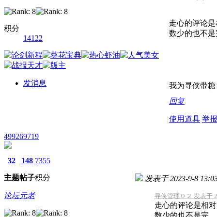
走心的评论是
积分
数少的也不是
14122
发消息
我为寻侠带糖
回复
使用道具
举
499269719
32
148
7355
主题
帖子
积分
发表于 2023-9-8 13:03
论坛元老
寻侠管理０２ 发表于 2023
走心的评论是相对
数少的也不是完 ...