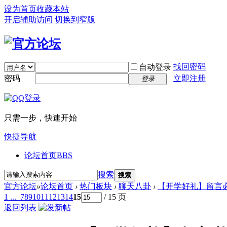
设为首页
收藏本站
开启辅助访问
切换到窄版
找回密码
自动登录
密码
立即注册
登录
只需一步，快速开始
快捷导航
论坛首页
BBS
搜索
搜索
官方论坛
»
论坛首页
›
热门板块
›
聊天八卦
›
【开学好礼】留言必
1 ...
7
8
9
10
11
12
13
14
15
/ 15 页
返回列表