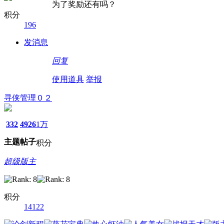
为了奖励还有吗？
积分
196
发消息
回复
使用道具
举报
寻侠管理０２
332
4926
1万
主题
帖子
积分
超级版主
积分
14122