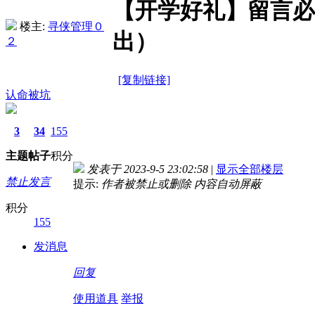
【开学好礼】留言必
楼主:
寻侠管理０
出）
２
[复制链接]
认命被坑
3
34
155
主题
帖子
积分
发表于 2023-9-5 23:02:58
|
显示全部楼层
禁止发言
提示:
作者被禁止或删除 内容自动屏蔽
积分
155
发消息
回复
使用道具
举报