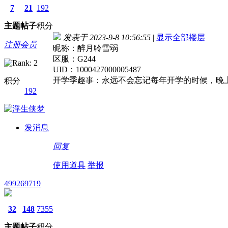
7
21
192
主题
帖子
积分
发表于 2023-9-8 10:56:55
|
显示全部楼层
注册会员
昵称：醉月聆雪弱
区服：G244
UID：1000427000005487
开学季趣事：永远不会忘记每年开学的时候，晚
积分
192
发消息
回复
使用道具
举报
499269719
32
148
7355
主题
帖子
积分