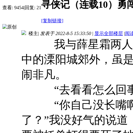
寻侠记（连载10）勇
查看:
9454
|
回复:
21
[复制链接]
楼主
|
发表于 2022-8-5 15:33:50
|
显示全部楼层
|
阅
我与薛星霜两人一
中的溧阳城郊外，虽
闹非凡。
“去看看怎么回事
“你自己没长嘴啊
了？”我没好气的说道