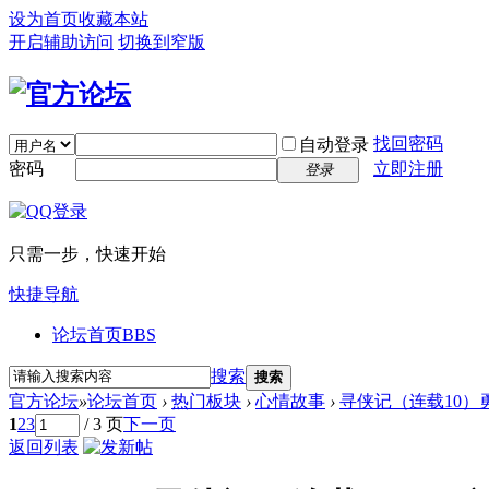
设为首页
收藏本站
开启辅助访问
切换到窄版
找回密码
自动登录
密码
立即注册
登录
只需一步，快速开始
快捷导航
论坛首页
BBS
搜索
搜索
官方论坛
»
论坛首页
›
热门板块
›
心情故事
›
寻侠记（连载10）
1
2
3
/ 3 页
下一页
返回列表