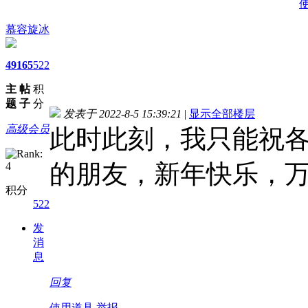
慕容旋冰
49
165
522
主
帖
积
题
子
分
发表于 2022-8-5 15:39:21
|
显示全部楼层
高级会员
此时此刻，我只能祝
的朋友，新年快乐，
积分
522
发
消
息
回复
使用道具
举报