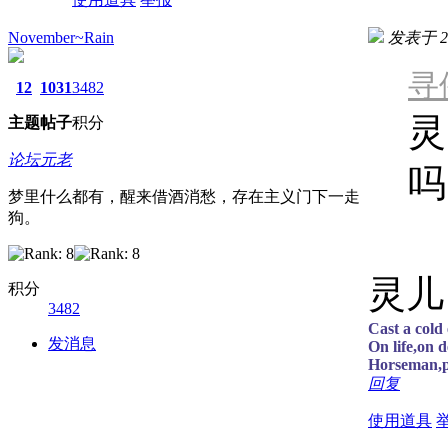
November~Rain
发表于 202
寻侠
12
1031
3482
灵
主题
帖子
积分
论坛元老
吗
梦里什么都有，醒来借酒消愁，存在主义门下一走
狗。
灵儿
积分
3482
Cast a cold
发消息
On life,on d
Horseman,p
回复
使用道具