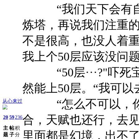
“我们天下会有自
炼塔，再说我们注重
不是很高，也没人着重
我上个50层应该没问题
“50层···?"吓
然能上50层。“我可以
“怎么不可以，你
从心来过
合，天赋也还行，去
20
59
236
主
帖
积
里面都是幻境，出不了
题
子
分