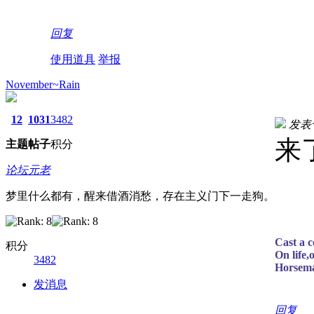
回复
使用道具
举报
November~Rain
12
1031
3482
发表于 
来
主题
帖子
积分
论坛元老
梦里什么都有，醒来借酒消愁，存在主义门下一走狗。
Cast a c
积分
On life,
3482
Horsema
发消息
回复