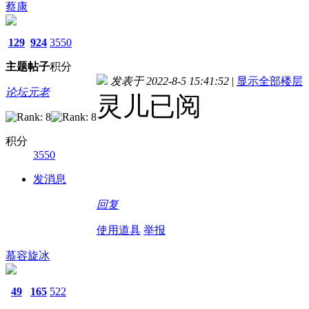
蔡康
129
924
3550
主题
帖子
积分
发表于 2022-8-5 15:41:52
|
显示全部楼层
论坛元老
灵儿已阅
积分
3550
发消息
回复
使用道具
举报
慕容旋冰
49
165
522