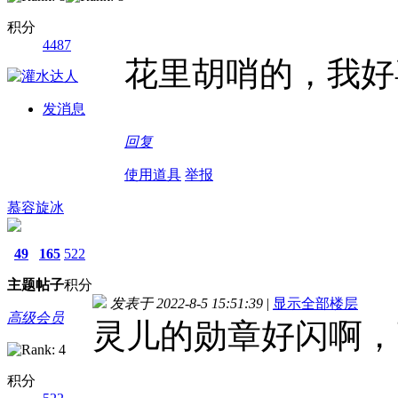
积分
4487
花里胡哨的，我好
发消息
回复
使用道具
举报
慕容旋冰
49
165
522
主题
帖子
积分
发表于 2022-8-5 15:51:39
|
显示全部楼层
高级会员
灵儿的勋章好闪啊，
积分