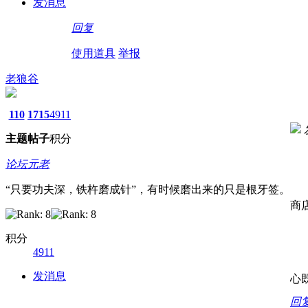
发消息
回复
使用道具
举报
老狼谷
110
1715
4911
主题
帖子
积分
论坛元老
“只要功夫深，铁杵磨成针”，有时候磨出来的只是根牙签。
商
积分
4911
发消息
心
回