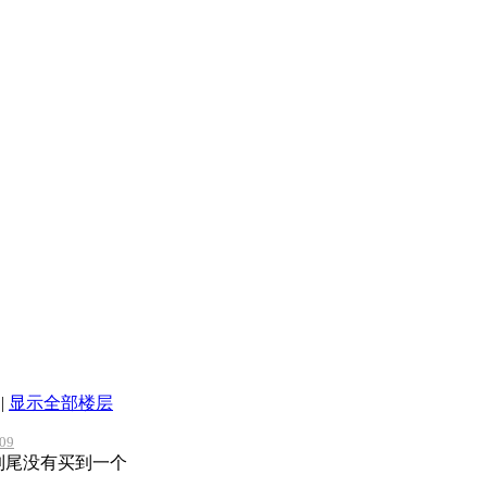
|
显示全部楼层
09
到尾没有买到一个