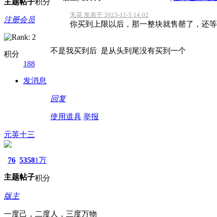
主题
帖子
积分
无花 发表于 2023-11-5 14:02
注册会员
你买到上限以后，那一整块就售罄了，还等
不是我买到后 是从头到尾没有买到一个
积分
188
发消息
回复
使用道具
举报
元英十三
76
5358
1万
主题
帖子
积分
版主
一度己，二度人，三度万物