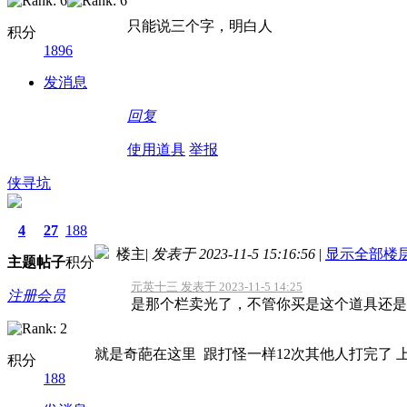
只能说三个字，明白人
积分
1896
发消息
回复
使用道具
举报
侠寻坑
4
27
188
楼主
|
发表于 2023-11-5 15:16:56
|
显示全部楼
主题
帖子
积分
元英十三 发表于 2023-11-5 14:25
注册会员
是那个栏卖光了，不管你买是这个道具还是那
就是奇葩在这里 跟打怪一样12次其他人打完了
积分
188