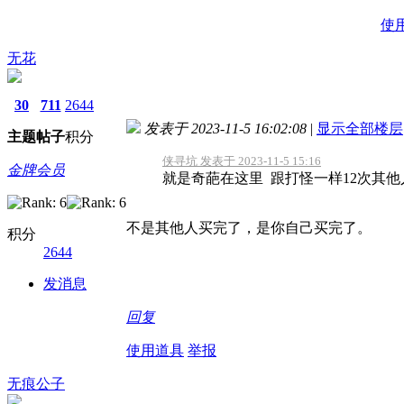
使
无花
30
711
2644
发表于 2023-11-5 16:02:08
|
显示全部楼层
主题
帖子
积分
侠寻坑 发表于 2023-11-5 15:16
金牌会员
就是奇葩在这里 跟打怪一样12次其他
不是其他人买完了，是你自己买完了。
积分
2644
发消息
回复
使用道具
举报
无痕公子