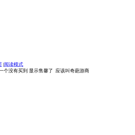
层
|
阅读模式
一个没有买到 显示售馨了 应该叫奇葩游商