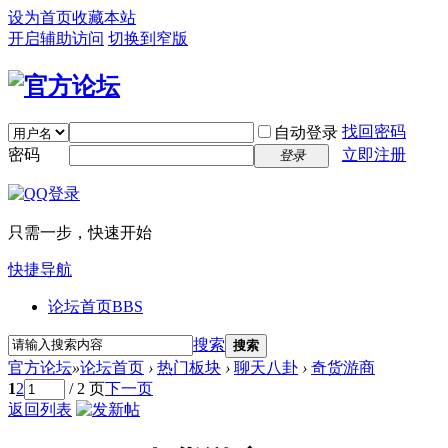
设为首页
收藏本站
开启辅助访问
切换到窄版
找回密码
自动登录
密码
立即注册
登录
只需一步，快速开始
快捷导航
论坛首页
BBS
搜索
搜索
官方论坛
»
论坛首页
›
热门板块
›
聊天八卦
›
奇货游商
1
2
/ 2 页
下一页
返回列表