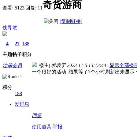
奇货游商
查看:
5123
|
回复:
11
[复制链接]
侠寻坑
4
27
188
主题
帖子
积分
楼主
|
发表于 2023-11-5 13:13:44
|
显示全部楼
注册会员
一个很好的活动 结果等了7个小时刷新出来显示 
积分
188
发消息
回复
使用道具
举报