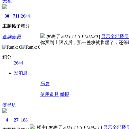
无花
30
711
2644
主题
帖子
积分
发表于 2023-11-5 14:02:30
|
显示全部楼层
金牌会员
你买到上限以后，那一整块就售罄了，还等
积分
2644
发消息
回复
使用道具
举报
侠寻坑
4
27
188
楼主
|
发表于 2023-11-5 14:09:51
|
显示全部楼