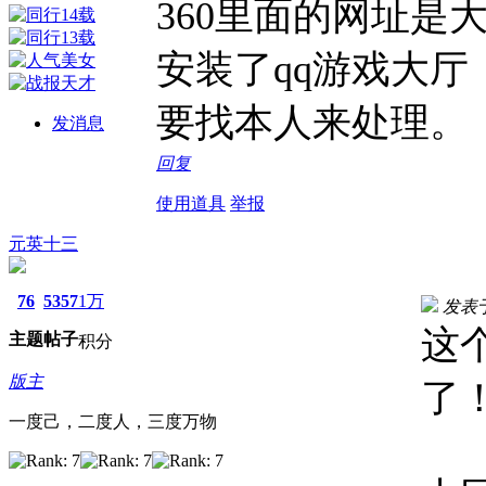
360里面的网址是
安装了qq游戏大
要找本人来处理。
发消息
回复
使用道具
举报
元英十三
76
5357
1万
发表于 
这
主题
帖子
积分
版主
了
一度己，二度人，三度万物