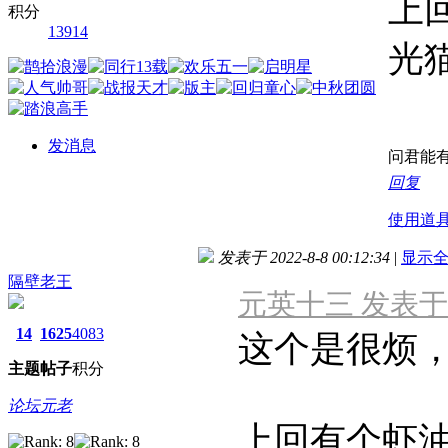
上
积分
13914
光
发消息
问君能有
回复
使用道
发表于 2022-8-8 00:12:34
|
显示
隔壁老王
元英十三 发表于 202
14
1625
4083
这个是很烦
主题
帖子
积分
论坛元老
上回有个虾