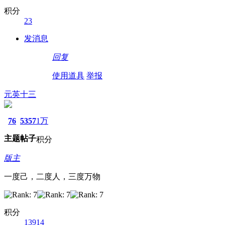
积分
23
发消息
回复
使用道具
举报
元英十三
76
5357
1万
主题
帖子
积分
版主
一度己，二度人，三度万物
积分
13914