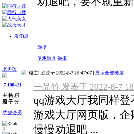
劝退吧，要不就重新
发消息
回复
使用道具
举报
老男孩
楼主
|
发表于 2022-8-7 18:47:07
|
显示全部楼层
一品竹 发表于 2022-8-7 18
7
108
421
主
帖
积
qq游戏大厅我同样登
题
子
分
游戏大厅网页版，企
中级会员
慢慢劝退吧 ...