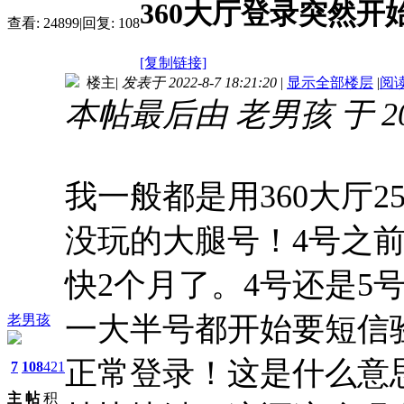
360大厅登录突然开
查看:
24899
|
回复:
108
[复制链接]
楼主
|
发表于 2022-8-7 18:21:20
|
显示全部楼层
|
阅
本帖最后由 老男孩 于 2022
我一般都是用360大厅
没玩的大腿号！4号之前
快2个月了。4号还是5
一大半号都开始要短信
老男孩
正常登录！这是什么意
7
108
421
主
帖
积