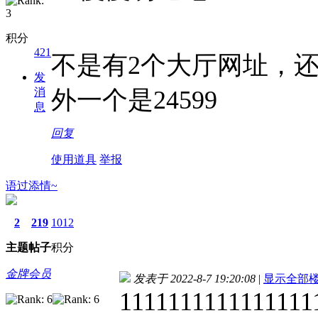
积分
421
不是有2个大厅网址，还有
发
消
外一个是24599
息
回复
使用道具
举报
语过添情~
2
219
1012
主题
帖子
积分
金牌会员
发表于 2022-8-7 19:20:08
|
显示全部
1111111111111111