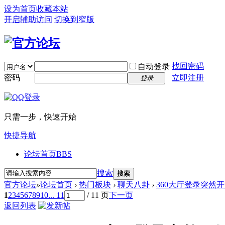
设为首页
收藏本站
开启辅助访问
切换到窄版
找回密码
自动登录
密码
立即注册
登录
只需一步，快速开始
快捷导航
论坛首页
BBS
搜索
搜索
官方论坛
»
论坛首页
›
热门板块
›
聊天八卦
›
360大厅登录突然
1
2
3
4
5
6
7
8
9
10
... 11
/ 11 页
下一页
返回列表