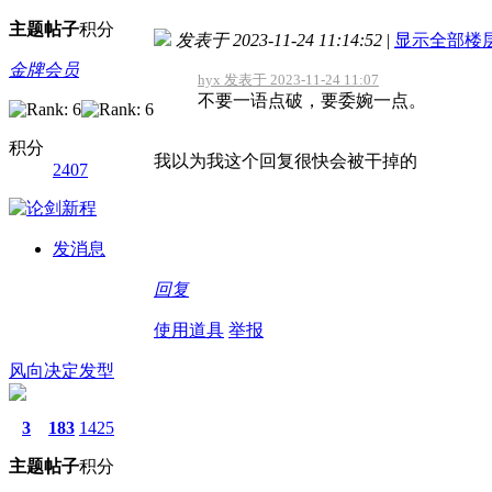
主题
帖子
积分
发表于 2023-11-24 11:14:52
|
显示全部楼
金牌会员
hyx 发表于 2023-11-24 11:07
不要一语点破，要委婉一点。
积分
我以为我这个回复很快会被干掉的
2407
发消息
回复
使用道具
举报
风向决定发型
3
183
1425
主题
帖子
积分