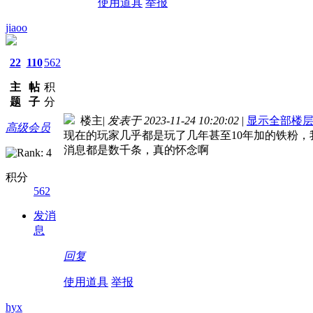
使用道具
举报
jiaoo
22
110
562
主
帖
积
题
子
分
楼主
|
发表于 2023-11-24 10:20:02
|
显示全部楼
高级会员
现在的玩家几乎都是玩了几年甚至10年加的铁粉
消息都是数千条，真的怀念啊
积分
562
发消
息
回复
使用道具
举报
hyx