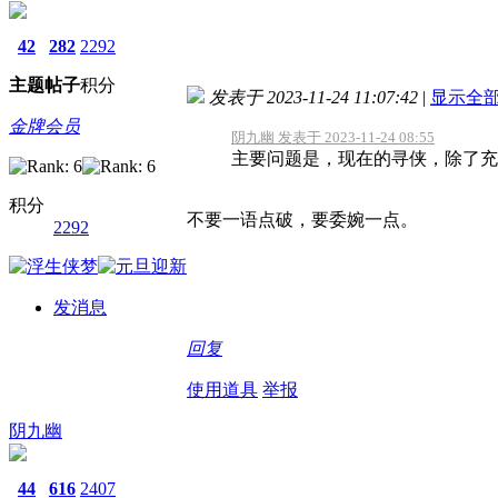
42
282
2292
主题
帖子
积分
发表于 2023-11-24 11:07:42
|
显示全
金牌会员
阴九幽 发表于 2023-11-24 08:55
主要问题是，现在的寻侠，除了充
积分
不要一语点破，要委婉一点。
2292
发消息
回复
使用道具
举报
阴九幽
44
616
2407