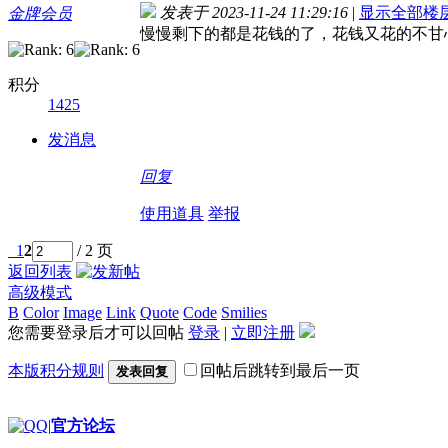
发表于 2023-11-24 11:29:16
|
显示全部楼
金牌会员
慢慢剩下的都是花钱的了，花钱又花的不甘心，越掉越深.
积分
1425
发消息
回复
使用道具
举报
1
2
/ 2 页
返回列表
高级模式
B
Color
Image
Link
Quote
Code
Smilies
您需要登录后才可以回帖
登录
|
立即注册
本版积分规则
回帖后跳转到最后一页
发表回复
|
官方论坛