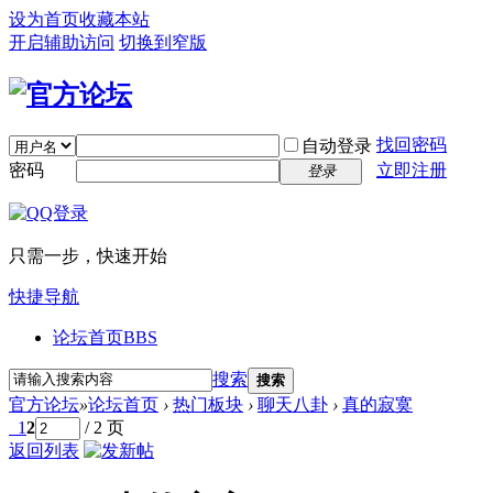
设为首页
收藏本站
开启辅助访问
切换到窄版
找回密码
自动登录
密码
立即注册
登录
只需一步，快速开始
快捷导航
论坛首页
BBS
搜索
搜索
官方论坛
»
论坛首页
›
热门板块
›
聊天八卦
›
真的寂寞
1
2
/ 2 页
返回列表