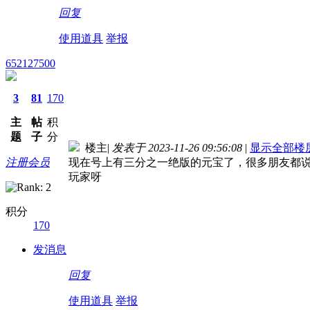
回复
使用道具
举报
652127500
3
81
170
主
帖
积
题
子
分
楼主
|
发表于 2023-11-26 09:56:08
|
显示全部楼
注册会员
现在号上有三分之一绝版的元宝了，很多朋友都
玩家呀
积分
170
发消息
回复
使用道具
举报