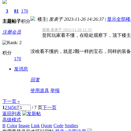
3
81
170
楼主
|
发表于 2023-11-26 14:26:37
|
显示全部楼
主题
帖子
积分
曾南 发表于 2023-11-26 12:35
注册会员
贫民玩家看不懂，在暗处观察下，顶下楼主
没啥看不懂的，就是2颗一样的宝石，同样的装备
积分
170
发消息
回复
使用道具
举报
下一页 »
1
2
3
4
5
6
7
/ 7 页
下一页
返回列表
高级模式
B
Color
Image
Link
Quote
Code
Smilies