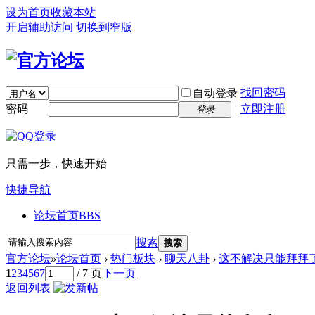
设为首页
收藏本站
开启辅助访问
切换到窄版
找回密码
自动登录
密码
立即注册
登录
只需一步，快速开始
快捷导航
论坛首页
BBS
搜索
搜索
官方论坛
»
论坛首页
›
热门板块
›
聊天八卦
›
这不解决只能拜拜
1
2
3
4
5
6
7
/ 7 页
下一页
返回列表