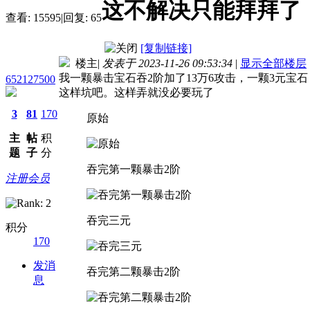
这不解决只能拜拜了
查看:
15595
|
回复:
65
[复制链接]
楼主
|
发表于 2023-11-26 09:53:34
|
显示全部楼层
我一颗暴击宝石吞2阶加了13万6攻击，一颗3元宝
652127500
这样坑吧。这样弄就没必要玩了
3
81
170
原始
主
帖
积
题
子
分
吞完第一颗暴击2阶
注册会员
吞完三元
积分
170
发消
吞完第二颗暴击2阶
息