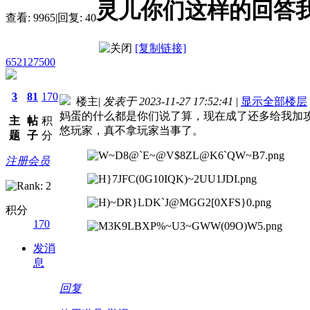
灵儿你们这样的回答
查看:
9965
|
回复:
40
[复制链接]
652127500
3
81
170
楼主
|
发表于 2023-11-27 17:52:41
|
显示全部楼层
妈蛋的什么都是你们说了算，现在成了还多给我加
主
帖
积
悠玩家，真不拿玩家当事了。
题
子
分
注册会员
积分
170
发消
息
回复