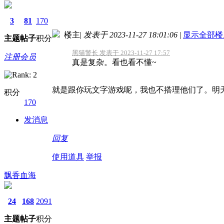
3
81
170
楼主
|
发表于 2023-11-27 18:01:06
|
显示全部楼
主题
帖子
积分
黑猫警长 发表于 2023-11-27 17:57
注册会员
真是复杂。看也看不懂~
就是跟你玩文字游戏呢，我也不搭理他们了。明
积分
170
发消息
回复
使用道具
举报
飘香血海
24
168
2091
主题
帖子
积分