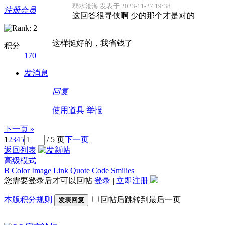
弱水沧海 发表于 2023-11-27 19:38
注册会员
这回答很寻侠啊 少的那个才是对的
这样挺好的，我省钱了
积分
170
发消息
回复
使用道具
举报
下一页 »
1
2
3
4
5
/ 5 页
下一页
返回列表
高级模式
B
Color
Image
Link
Quote
Code
Smilies
您需要登录后才可以回帖
登录
|
立即注册
本版积分规则
回帖后跳转到最后一页
发表回复