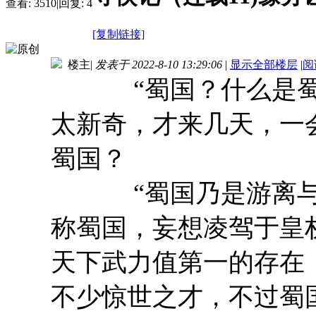
查看:
3510
|
回复:
4
[复制链接]
楼主
|
发表于 2022-8-10 13:29:06
|
显示全部楼层
|
阅
“蜀国？什么是蜀国
太新奇，才来几天，一
蜀国？
“蜀国乃是游离与上
称蜀国，妄想凌驾于皇
天下武力值第一的存在
不少惊世之才，不过蜀