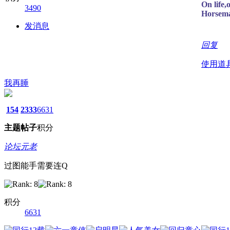
On life,
3490
Horsema
发消息
回复
使用道
我再睡
154
2333
6631
主题
帖子
积分
论坛元老
过图能手需要连Q
积分
6631