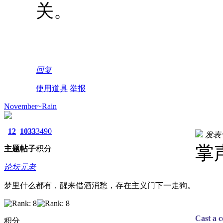
关。
回复
使用道具
举报
November~Rain
12
1033
3490
发表于 
掌
主题
帖子
积分
论坛元老
梦里什么都有，醒来借酒消愁，存在主义门下一走狗。
Cast a c
积分