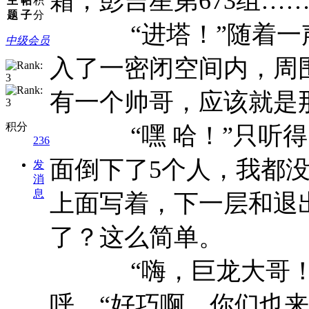
霜，彭吉星第673组……
主
帖
积
题
子
分
“进塔！”随着一声
中级会员
入了一密闭空间内，周
有一个帅哥，应该就是
积分
“嘿 哈！”只听得
236
面倒下了5个人，我都
发
消
息
上面写着，下一层和退
了？这么简单。
“嗨，巨龙大哥！青
呼。“好巧啊，你们也来