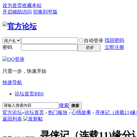
设为首页
收藏本站
开启辅助访问
切换到窄版
找回密码
自动登录
密码
立即注册
登录
只需一步，快速开始
快捷导航
论坛首页
BBS
搜索
搜索
官方论坛
»
论坛首页
›
热门板块
›
心情故事
›
寻侠记（连载11)
返回列表
寻侠记（连载11)缘分