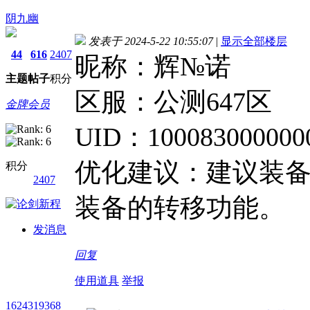
阴九幽
发表于 2024-5-22 10:55:07
|
显示全部楼层
44
616
2407
昵称：辉№诺
主题
帖子
积分
区服：公测647区
金牌会员
UID：100083000000
优化建议：建议装
积分
2407
装备的转移功能。
发消息
回复
使用道具
举报
1624319368