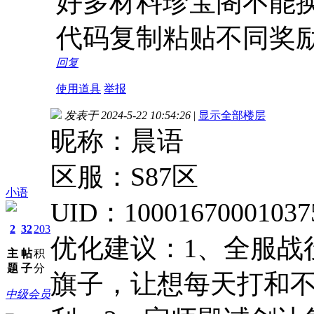
好多材料珍宝阁不能
代码复制粘贴不同奖
回复
使用道具
举报
发表于 2024-5-22 10:54:26
|
显示全部楼层
昵称：晨语
区服：S87区
小语
UID：10001670001037
2
32
203
优化建议：1、全服战
主
帖
积
题
子
分
旗子，让想每天打和
中级会员