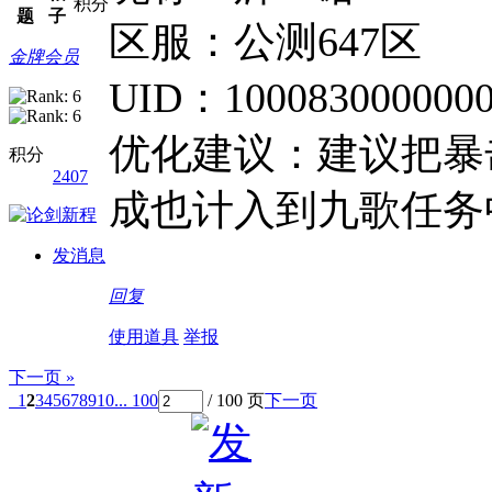
积分
题
子
区服：公测647区
金牌会员
UID：1000830000000
优化建议：建议把暴
积分
2407
成也计入到九歌任务
发消息
回复
使用道具
举报
下一页 »
1
2
3
4
5
6
7
8
9
10
... 100
/ 100 页
下一页