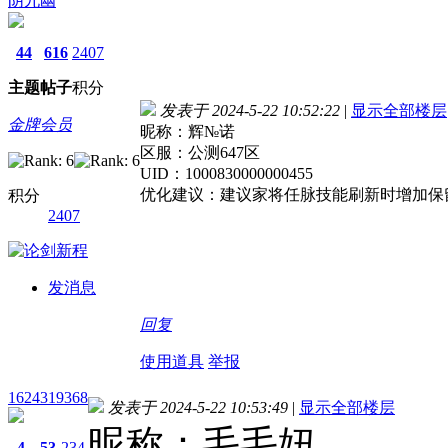
阴九幽
44
616
2407
主题
帖子
积分
发表于 2024-5-22 10:52:22
|
显示全部楼层
金牌会员
昵称：辉№诺
区服：公测647区
UID：1000830000000455
优化建议：建议家将任脉技能刷新时增加保
积分
2407
发消息
回复
使用道具
举报
1624319368
发表于 2024-5-22 10:53:49
|
显示全部楼层
昵称：毛毛妞
4
53
234