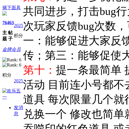
摘下面具
共同进步，打击bug
次玩家反馈bug次数
76
463
2025
主
帖
积分
一：能够促进大家反馈b
题
子
金牌会员
传；第三：能够促使大
第十：
提一条最简单 
积分
2025
活动 目前连小号都不
道具 每次限量几个就
发消
兑换一个 修改也简单
息
吞噬印的红色道具 或