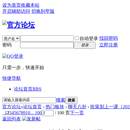
设为首页
收藏本站
开启辅助访问
切换到窄版
找回密码
自动登录
密码
立即注册
登录
只需一步，快速开始
快捷导航
论坛首页
BBS
搜索
搜索
官方论坛
»
论坛首页
›
热门板块
›
聊天八卦
›
给策划上一课（202
1
2
3
4
5
6
7
8
9
10
... 100
/ 100 页
下一页
返回列表