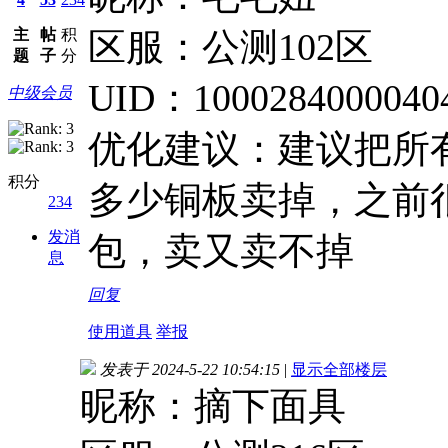
主
帖
积
区服：公测102区
题
子
分
UID：1000284000040
中级会员
优化建议：建议把所
积分
多少铜板卖掉，之前
234
发消
包，卖又卖不掉
息
回复
使用道具
举报
发表于 2024-5-22 10:54:15
|
显示全部楼层
昵称：摘下面具