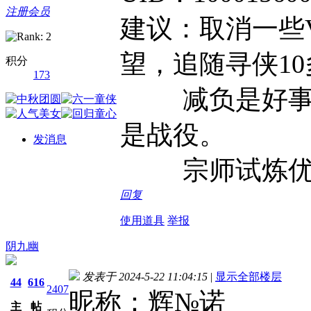
注册会员
建议：取消一些
望，追随寻侠1
积分
173
减负是好事，
是战役。
发消息
宗师试炼优任
回复
使用道具
举报
阴九幽
发表于 2024-5-22 11:04:15
|
显示全部楼层
44
616
2407
昵称：辉№诺
主
帖