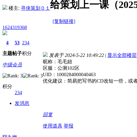
给策划上一课（20
楼主:
寻侠策划０１
[复制链接]
1624319368
4
53
234
主题
帖子
积分
发表于 2024-5-22 10:49:22
|
显示全部楼层
昵称：毛毛妞
中级会员
区服：公测102区
UID：1000284000040463
优化建议：简易把写书的CD改短一些，或者
积分
234
发消息
回复
使用道具
举报