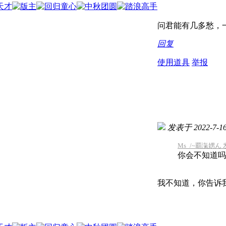
问君能有几多愁，一
回复
使用道具
举报
发表于 2022-7-16 
Ms_/~覇滊娚ん 发表
你会不知道吗
我不知道，你告诉