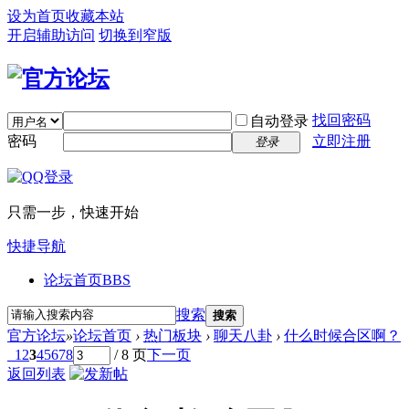
设为首页
收藏本站
开启辅助访问
切换到窄版
找回密码
自动登录
密码
立即注册
登录
只需一步，快速开始
快捷导航
论坛首页
BBS
搜索
搜索
官方论坛
»
论坛首页
›
热门板块
›
聊天八卦
›
什么时候合区啊？
1
2
3
4
5
6
7
8
/ 8 页
下一页
返回列表