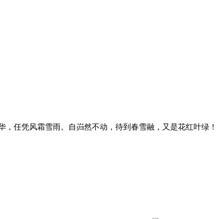
华，任凭风霜雪雨。自岿然不动，待到春雪融，又是花红叶绿！