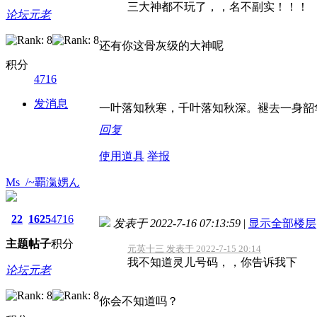
三大神都不玩了，，名不副实！！！
论坛元老
还有你这骨灰级的大神呢
积分
4716
发消息
一叶落知秋寒，千叶落知秋深。褪去一身韶
回复
使用道具
举报
Ms_/~覇滊娚ん
22
1625
4716
发表于 2022-7-16 07:13:59
|
显示全部楼层
主题
帖子
积分
元英十三 发表于 2022-7-15 20:14
我不知道灵儿号码，，你告诉我下
论坛元老
你会不知道吗？