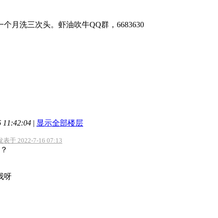
个月洗三次头。虾油吹牛QQ群，6683630
11:42:04
|
显示全部楼层
于 2022-7-16 07:13
？
我呀