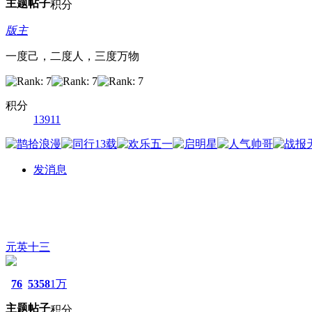
主题
帖子
积分
版主
一度己，二度人，三度万物
积分
13911
发消息
元英十三
76
5358
1万
主题
帖子
积分