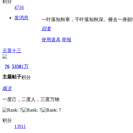
积分
4716
发消息
一叶落知秋寒，千叶落知秋深。褪去一身韶
回复
使用道具
举报
元英十三
76
5358
1万
主题
帖子
积分
版主
一度己，二度人，三度万物
积分
13911