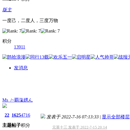
版主
一度己，二度人，三度万物
积分
13911
发消息
Ms_/~覇滊娚ん
22
1625
4716
发表于 2022-7-16 07:13:33
|
显示全部楼层
主题
帖子
积分
元英十三 发表于 2022-7-15 20:14