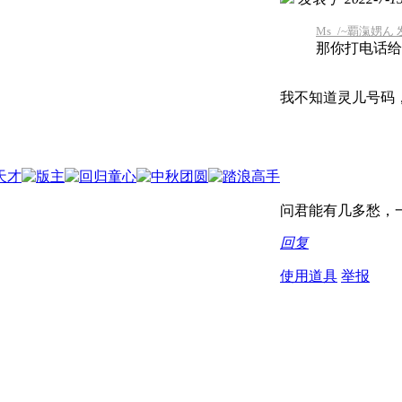
Ms_/~覇滊娚ん 发表
那你打电话给
我不知道灵儿号码
问君能有几多愁，一
回复
使用道具
举报