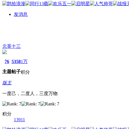
发消息
元英十三
76
5358
1万
主题
帖子
积分
版主
一度己，二度人，三度万物
积分
13911