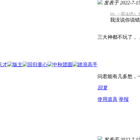
发表于 2022-7-15 
Ms_/~覇滊娚ん 发表
我没说你说错
三大神都不玩了，
问君能有几多愁，一
回复
使用道具
举报
发表于 2022-7-15 