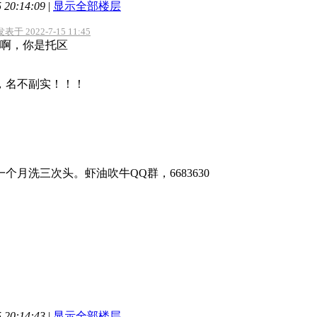
20:14:09
|
显示全部楼层
于 2022-7-15 11:45
啊，你是托区
，名不副实！！！
个月洗三次头。虾油吹牛QQ群，6683630
20:14:43
|
显示全部楼层