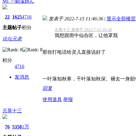
Ms_/~覇滊娚ん
22
1625
4716
发表于 2022-7-15 11:46:36
|
显示全部楼层
主题
帖子
积分
元英十三 发表于 2022-7-15 10:36
我想跟雨中仙合区，让他罩我
论坛元老
那你打电话给灵儿直接说好了
积分
4716
发消息
一叶落知秋寒，千叶落知秋深。褪去一身韶
回复
使用道具
举报
元英十三
76
5358
1万