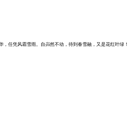
华，任凭风霜雪雨。自岿然不动，待到春雪融，又是花红叶绿！