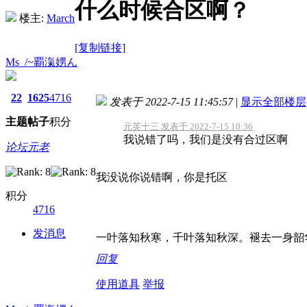
什么时候合区啊？
楼主:
March
[复制链接]
Ms_/~覇滊娚ん
22
1625
4716
发表于 2022-7-15 11:45:57
|
显示全部楼层
主题
帖子
积分
元英十三 发表于 2022-7-15 10:36
我说错了吗，我们是没有合过区啊
论坛元老
我没说你说错啊，你是托区
积分
4716
发消息
一叶落知秋寒，千叶落知秋深。褪去一身韶
回复
使用道具
举报