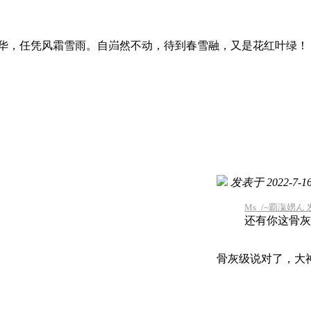
华，任凭风霜雪雨。自岿然不动，待到春雪融，又是花红叶绿！
发表于 2022-7-16 
Ms_/~覇滊娚ん 发表
还有你这骨灰
骨灰级说对了，大