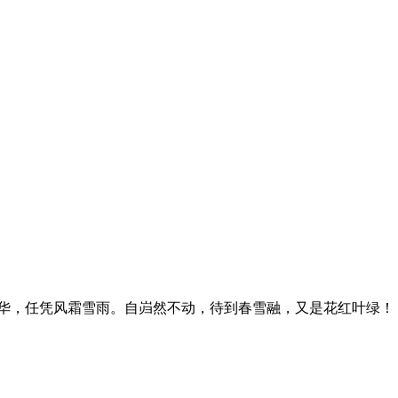
华，任凭风霜雪雨。自岿然不动，待到春雪融，又是花红叶绿！