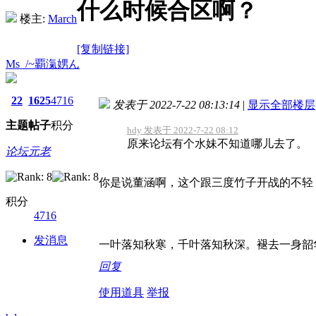
什么时候合区啊？
楼主:
March
[复制链接]
Ms_/~覇滊娚ん
22
1625
4716
发表于 2022-7-22 08:13:14
|
显示全部楼层
主题
帖子
积分
hdy 发表于 2022-7-22 08:12
原来论坛有个水妹不知道哪儿去了。
论坛元老
你是说董涵啊，这个跟三度竹子开战的不轻
积分
4716
发消息
一叶落知秋寒，千叶落知秋深。褪去一身韶
回复
使用道具
举报