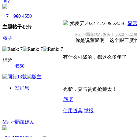
hdy
7
960
4550
发表于 2022-7-22 08:23:54
|
显
主题
帖子
积分
Ms_/~覇滊娚ん 发表于 2022-7-22 08
版主
你是说董涵啊，这个跟三度
有什么可战的，都这么多年了
积分
4550
发消息
秃驴，莫与贫道抢师太！
回复
使用道具
举报
Ms_/~覇滊娚ん