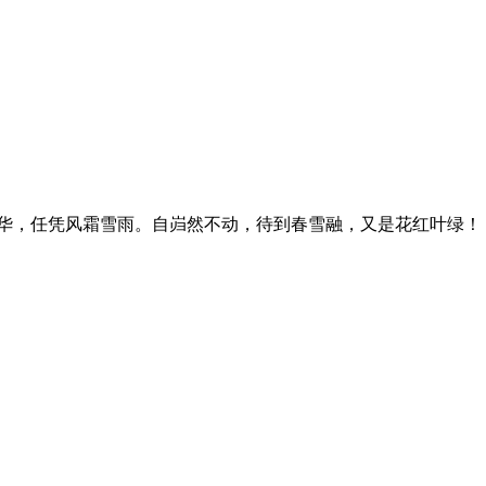
华，任凭风霜雪雨。自岿然不动，待到春雪融，又是花红叶绿！