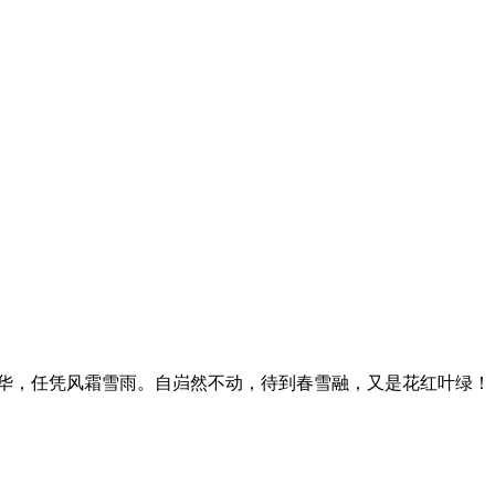
华，任凭风霜雪雨。自岿然不动，待到春雪融，又是花红叶绿！