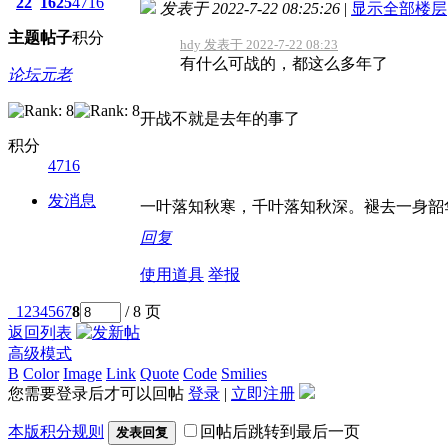
22
1625
4716
发表于 2022-7-22 08:25:26
|
显示全部楼层
主题
帖子
积分
hdy 发表于 2022-7-22 08:23
有什么可战的，都这么多年了
论坛元老
开战不就是去年的事了
积分
4716
发消息
一叶落知秋寒，千叶落知秋深。褪去一身韶
回复
使用道具
举报
1
2
3
4
5
6
7
8
/ 8 页
返回列表
高级模式
B
Color
Image
Link
Quote
Code
Smilies
您需要登录后才可以回帖
登录
|
立即注册
本版积分规则
回帖后跳转到最后一页
发表回复