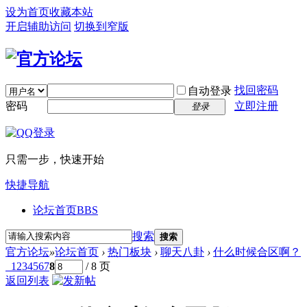
设为首页
收藏本站
开启辅助访问
切换到窄版
找回密码
自动登录
密码
立即注册
登录
只需一步，快速开始
快捷导航
论坛首页
BBS
搜索
搜索
官方论坛
»
论坛首页
›
热门板块
›
聊天八卦
›
什么时候合区啊？
1
2
3
4
5
6
7
8
/ 8 页
返回列表