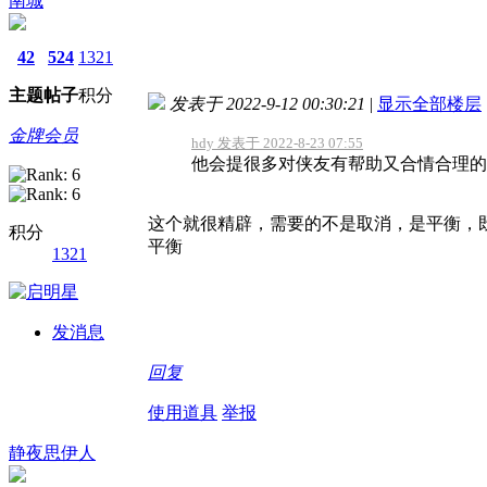
南城
42
524
1321
主题
帖子
积分
发表于 2022-9-12 00:30:21
|
显示全部楼层
金牌会员
hdy 发表于 2022-8-23 07:55
他会提很多对侠友有帮助又合情合理的事
这个就很精辟，需要的不是取消，是平衡，既
积分
平衡
1321
发消息
回复
使用道具
举报
静夜思伊人