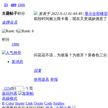
33
489
1886
主题
帖子
积分
发表于 2022-9-12 01:44:49
|
显示全部楼层
前段时间被上限卡着，现在又变成缺酒意了
金牌会员
积分
1886
问花花不语，为谁落？为谁开？算春色三分
发消息
回复
使用道具
举报
1
2
3
4
5
/ 5 页
返回列表
高级模式
B
Color
Image
Link
Quote
Code
Smilies