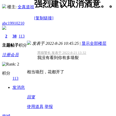
强烈建议取消酒意。
楼主:
全真道祖
[复制链接]
abc19910210
2
38
113
发表于 2022-8-26 10:45:25
|
显示全部楼层
主题
帖子
积分
黑猫警长 发表于 2022-8-21 13:32
注册会员
我没有看到你有多墙裂
相当墙烈，花都开了
积分
113
发消息
回复
使用道具
举报