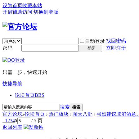
设为首页
收藏本站
开启辅助访问
切换到窄版
找回密码
自动登录
密码
立即注册
登录
只需一步，快速开始
快捷导航
论坛首页
BBS
搜索
搜索
官方论坛
»
论坛首页
›
热门板块
›
聊天八卦
›
强烈建议取消酒意
1
2
3
4
5
/ 5 页
返回列表