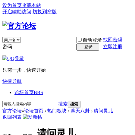
设为首页
收藏本站
开启辅助访问
切换到窄版
找回密码
自动登录
密码
立即注册
登录
只需一步，快速开始
快捷导航
论坛首页
BBS
搜索
搜索
官方论坛
»
论坛首页
›
热门板块
›
聊天八卦
›
请问灵儿
返回列表
请问灵儿