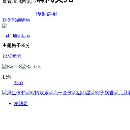
查看:
958
|
回复:
0
[复制链接]
欧美彩钢钢构
53
696
3355
主题
帖子
积分
论坛元老
积分
3355
发消息