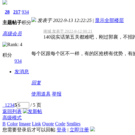
28
217
934
发表于 2022-9-13 12:22:25
|
显示全部楼层
主题
帖子
积分
南城 发表于 2022-9-12 00:21
高级会员
140说实话第五关都难吧，刚过郭襄，不
每个区跟每个区不一样，有的区抢榜有优势，有
积分
934
发消息
回复
使用道具
举报
1
2
3
4
5
/ 5 页
返回列表
高级模式
B
Color
Image
Link
Quote
Code
Smilies
您需要登录后才可以回帖
登录
|
立即注册