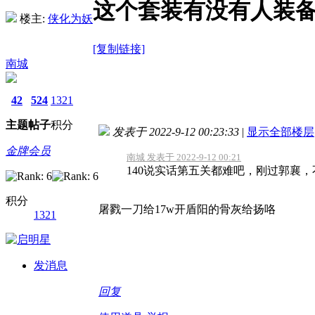
这个套装有没有人装
楼主:
侠化为妖
[复制链接]
南城
42
524
1321
主题
帖子
积分
发表于 2022-9-12 00:23:33
|
显示全部楼层
金牌会员
南城 发表于 2022-9-12 00:21
140说实话第五关都难吧，刚过郭襄
积分
屠戮一刀给17w开盾阳的骨灰给扬咯
1321
发消息
回复