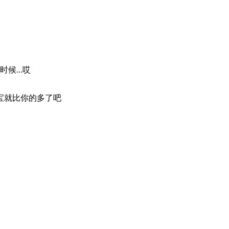
候...哎
宝就比你的多了吧