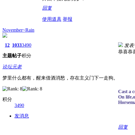
回复
使用道具
举报
November~Rain
12
1033
3490
发表于 
恭喜恭
主题
帖子
积分
论坛元老
梦里什么都有，醒来借酒消愁，存在主义门下一走狗。
Cast a c
On life,
积分
Horsema
3490
发消息
回复