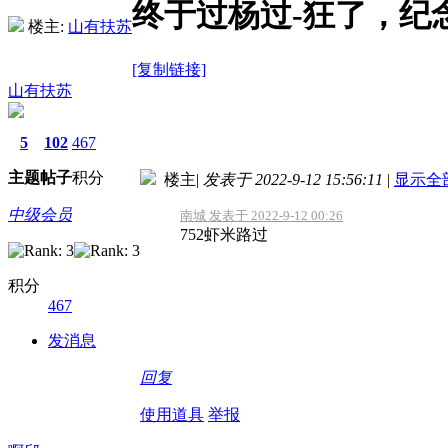
终于过杨过-狂了，纪
楼主:
山有扶苏
[复制链接]
山有扶苏
5
102
467
主题
帖子
积分
楼主
|
发表于 2022-9-12 15:56:11
|
显示全
中级会员
南城 发表于 2022-9-12 00:26
752虾米路过
积分
467
发消息
回复
使用道具
举报