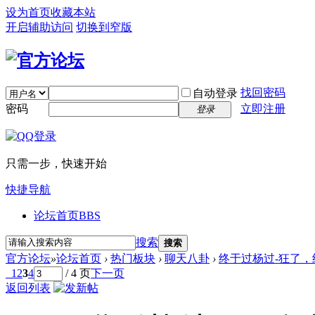
设为首页
收藏本站
开启辅助访问
切换到窄版
找回密码
自动登录
密码
立即注册
登录
只需一步，快速开始
快捷导航
论坛首页
BBS
搜索
搜索
官方论坛
»
论坛首页
›
热门板块
›
聊天八卦
›
终于过杨过-狂了，
1
2
3
4
/ 4 页
下一页
返回列表