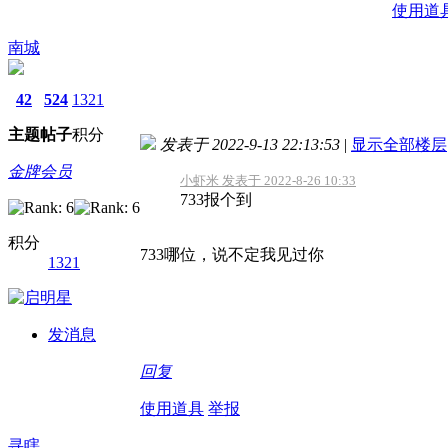
使用道
南城
42
524
1321
主题
帖子
积分
发表于 2022-9-13 22:13:53
|
显示全部楼层
金牌会员
小虾米 发表于 2022-8-26 10:33
733报个到
积分
733哪位，说不定我见过你
1321
发消息
回复
使用道具
举报
寻瞎