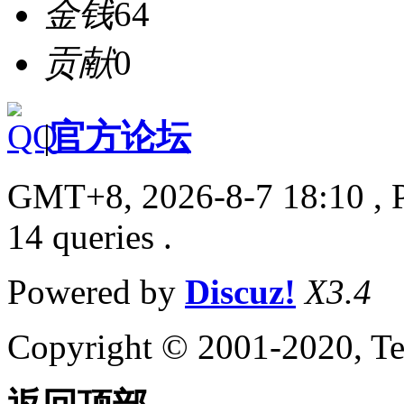
金钱
64
贡献
0
|
官方论坛
GMT+8, 2026-8-7 18:10
, 
14 queries .
Powered by
Discuz!
X3.4
Copyright © 2001-2020, Te