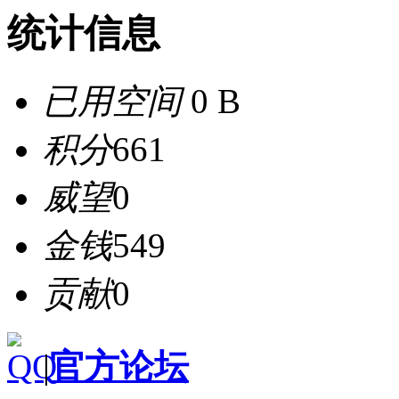
统计信息
已用空间
0 B
积分
661
威望
0
金钱
549
贡献
0
|
官方论坛