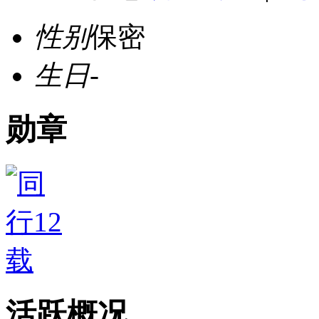
性别
保密
生日
-
勋章
活跃概况