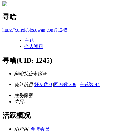
寻啥
https://xunxiabbs.uwan.com/?1245
主题
个人资料
寻啥
(UID: 1245)
邮箱状态
未验证
统计信息
好友数 0
|
回帖数 306
|
主题数 44
性别
保密
生日
-
活跃概况
用户组
金牌会员