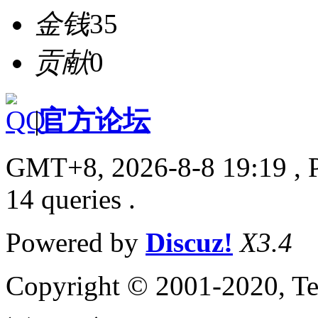
金钱
35
贡献
0
|
官方论坛
GMT+8, 2026-8-8 19:19
, 
14 queries .
Powered by
Discuz!
X3.4
Copyright © 2001-2020, Te