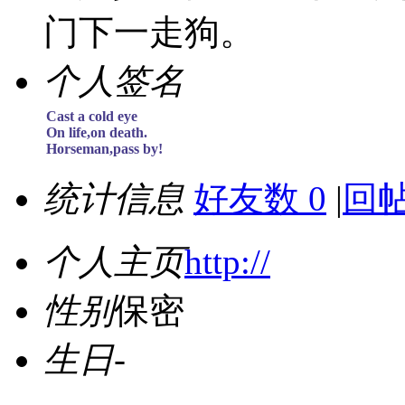
门下一走狗。
个人签名
Cast a cold eye
On life,on death.
Horseman,pass by!
统计信息
好友数 0
|
回帖
个人主页
http://
性别
保密
生日
-