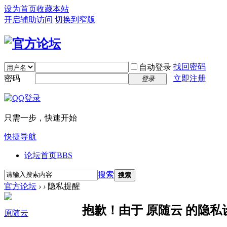
设为首页
收藏本站
开启辅助访问
切换到窄版
找回密码
自动登录
密码
立即注册
登录
只需一步，快速开始
快捷导航
论坛首页
BBS
搜索
搜索
官方论坛
›
›
隐私提醒
抱歉！由于 原随云 的隐
原随云