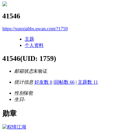
41546
https://xunxiabbs.uwan.com/?1759
主题
个人资料
41546
(UID: 1759)
邮箱状态
未验证
统计信息
好友数 0
|
回帖数 66
|
主题数 11
性别
保密
生日
-
勋章