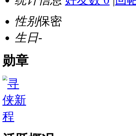
性别
保密
生日
-
勋章