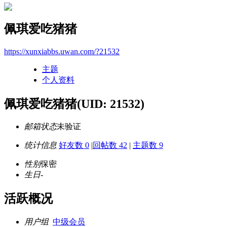
佩琪爱吃猪猪
https://xunxiabbs.uwan.com/?21532
主题
个人资料
佩琪爱吃猪猪
(UID: 21532)
邮箱状态
未验证
统计信息
好友数 0
|
回帖数 42
|
主题数 9
性别
保密
生日
-
活跃概况
用户组
中级会员