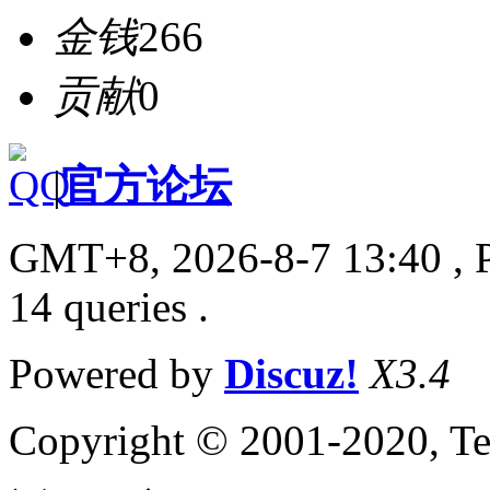
金钱
266
贡献
0
|
官方论坛
GMT+8, 2026-8-7 13:40
, 
14 queries .
Powered by
Discuz!
X3.4
Copyright © 2001-2020, Te